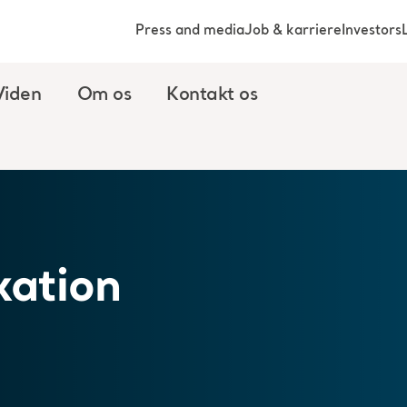
Press and media
Job & karriere
Investors
Viden
Om os
Kontakt os
xation