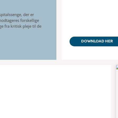
pitalssenge, der er
emodtageres forskellige
 fra kritisk pleje til de
DOWNLOAD HER