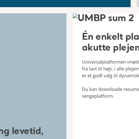
Én enkelt pla
akutte plej
Universalplatformen imød
fra lavt til højt, i alle ple
er et godt valg til dynamis
Du kan downloade resumeet
sengeplatform.
g levetid,