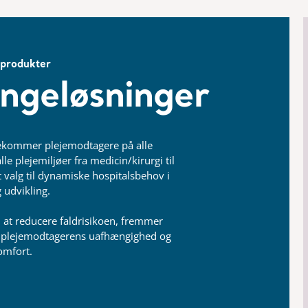
-produkter
engeløsninger
ekommer plejemodtagere på alle
 alle plejemiljøer fra medicin/kirurgi til
t valg til dynamiske hospitalsbehov i
g udvikling.
at reducere faldrisikoen, fremmer
er plejemodtagerens uafhængighed og
omfort.