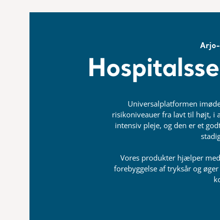
Arjo
Hospitalss
Universalplatformen imød
risikoniveauer fra lavt til højt, i
intensiv pleje, og den er et god
stadi
Vores produkter hjælper med 
forebyggelse af tryksår og øg
k