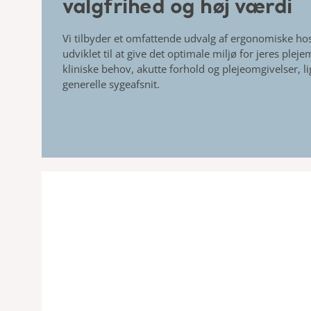
valgfrihed og høj værdi
Vi tilbyder et omfattende udvalg af ergonomiske hos
udviklet til at give det optimale miljø for jeres plej
kliniske behov, akutte forhold og plejeomgivelser, lige
generelle sygeafsnit.