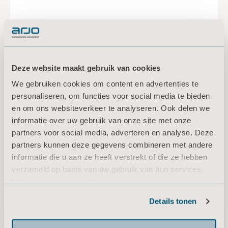
IndiGo Intuitive Drive Assist
Deze website maakt gebruik van cookies
We gebruiken cookies om content en advertenties te
IndiGo™ is het gemotoriseerde vijfde wiel dat
personaliseren, om functies voor social media te bieden
lichter vervoer mogelijk maakt voor elke
zorgverlener met slechts een druk op de knop
en om ons websiteverkeer te analyseren. Ook delen we
– veilig en eenvoudig.
informatie over uw gebruik van onze site met onze
partners voor social media, adverteren en analyse. Deze
partners kunnen deze gegevens combineren met andere
LEES VERDER
informatie die u aan ze heeft verstrekt of die ze hebben
verzameld op basis van uw gebruik van hun services.
Informatie over cookies
Details tonen