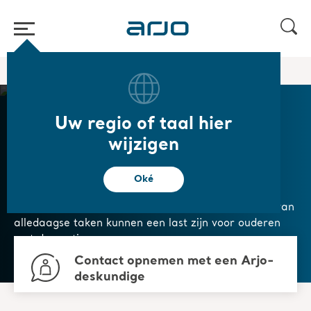
Start
/
...
/
/
Ziekenhuisbedden
Wellness en ontspanning
Uw regio of taal hier
Wellness en
wijzigen
ontspanning
Oké
Moeilijkheden met communicatie en het uitvoeren van
alledaagse taken kunnen een last zijn voor ouderen
met dementie.
Contact opnemen met een Arjo-
deskundige