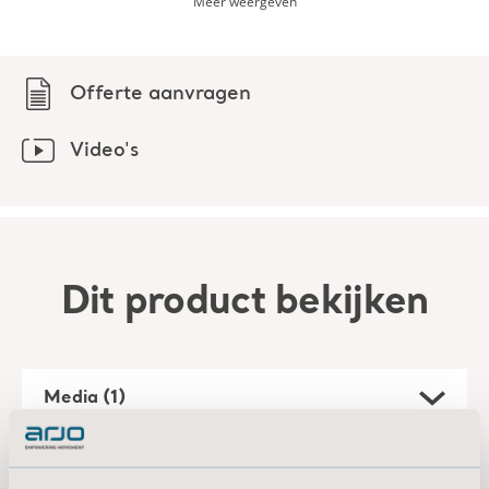
het Citadel geïntegreerde bedsysteem.
Meer weergeven
1. Paul, G. & Quintero-Duran, M. Ergonomic assessment of
Offerte aanvragen
hospital bed moving using DHM Siemens JACK.
Proceedings 19th Triennial Congress of the IEA, Melbourne
9-14 augustus 2015.
Video's
Dit product bekijken
Media (1)