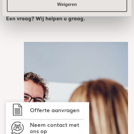
Wij staan voor u klaar!
Weigeren
Een vraag? Wij helpen u graag.
Offerte aanvragen
Neem contact met
ons op