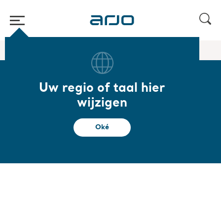
Start
/
...
/
/
Ziekenhuisbedden
IndiGo
Uw regio of taal hier
IndiGo
wijzigen
Intuïtieve rijhulp voor uw Enterprise- of
Oké
Citadel-bed