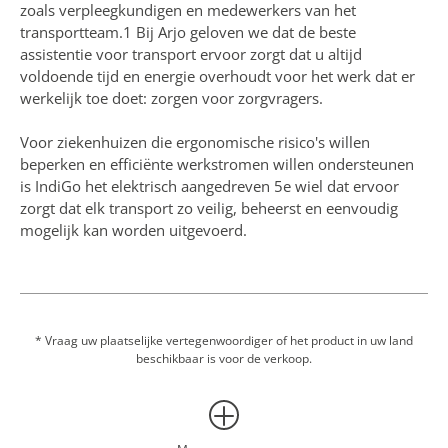
zoals verpleegkundigen en medewerkers van het
transportteam.1 Bij Arjo geloven we dat de beste
assistentie voor transport ervoor zorgt dat u altijd
voldoende tijd en energie overhoudt voor het werk dat er
werkelijk toe doet: zorgen voor zorgvragers.
Voor ziekenhuizen die ergonomische risico's willen
beperken en efficiënte werkstromen willen ondersteunen
is IndiGo het elektrisch aangedreven 5e wiel dat ervoor
zorgt dat elk transport zo veilig, beheerst en eenvoudig
mogelijk kan worden uitgevoerd.
Ondersteunt de veiligheid van zorgverleners en
zorgvragers
Intuïtieve 'grab-and-go' bediening
Gemakkelijke en naadloze workflowintegratie
* Vraag uw plaatselijke vertegenwoordiger of het product in uw land
beschikbaar is voor de verkoop.
IndiGo kan in de fabriek worden gemonteerd op de nieuwe
Enterprise- en Citadel-bedden of kan achteraf op een
beperkt aantal frames worden gemonteerd, waaronder de
Enterprise 5000X, Enterprise 8000X, Enterprise 9000X en