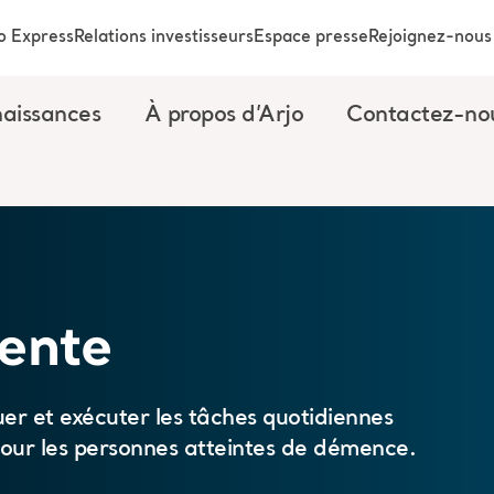
o Express
Relations investisseurs
Espace presse
Rejoignez-nous
aissances
À propos d’Arjo
Contactez-no
tente
er et exécuter les tâches quotidiennes
our les personnes atteintes de démence.