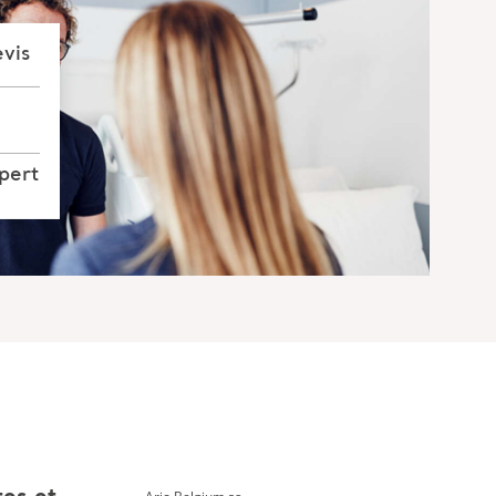
vis
pert