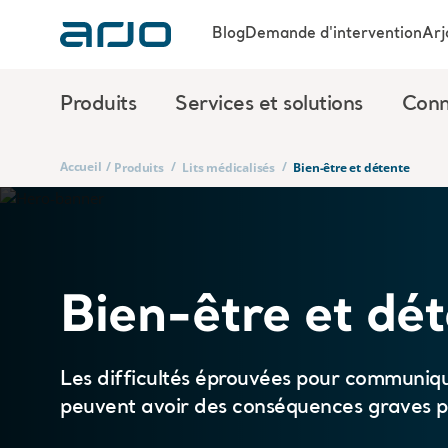
Blog
Demande d'intervention
Arj
Produits
Services et solutions
Conn
Accueil
/
/
/
Produits
Lits médicalisés
Bien-être et détente
Bien-être et dé
Les difficultés éprouvées pour communiqu
peuvent avoir des conséquences graves p