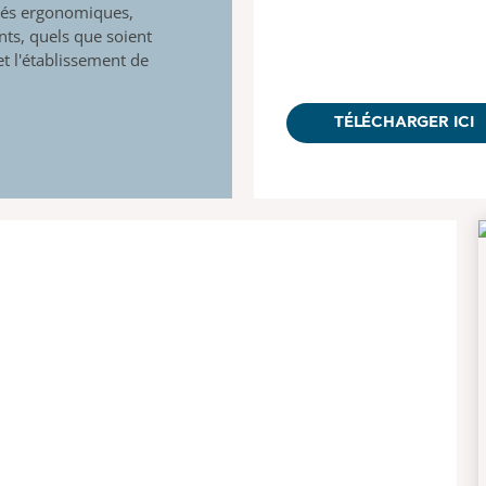
sés ergonomiques,
nts, quels que soient
t l'établissement de
TÉLÉCHARGER ICI