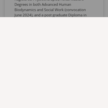
Degrees in both Advanced Human
Biodynamics and Social Work (convocation
June 2024), and a post graduate Diploma in
Occupational Health and Safety.Over the past
two decades, Rosie has focused her sights,
both personally and professionally on
educating and supporting organizations,
families and individuals around enhancing the
experiences of those living with dementia.
Along with her consultative practice, Rosie
currently works as a Behavioural Specialist at
Michael Garron Hospital in Toronto, Canada
and is a certified Trainer in the Gentle
Persuasive Approach and PIECES.Rosie is a
leader in Behavioural Supports, and has taken
and taught numerous workshops on Aging,
Responsive Behaviours, and Behavioural
Support Strategies, to complement her person-
centered, holistic, functional and practical
approach to dementia care.