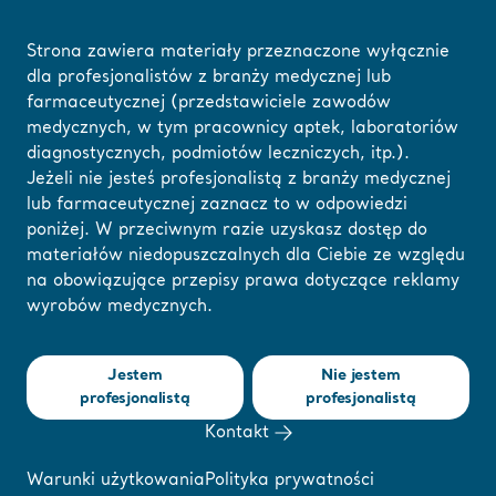
Strona zawiera materiały przeznaczone wyłącznie
dla profesjonalistów z branży medycznej lub
farmaceutycznej (przedstawiciele zawodów
Strona główna
/
...
/
/
Webinary i e-learning
A Safer and More Efficient 
medycznych, w tym pracownicy aptek, laboratoriów
diagnostycznych, podmiotów leczniczych, itp.).
Jeżeli nie jesteś profesjonalistą z branży medycznej
Tutaj możesz
lub farmaceutycznej zaznacz to w odpowiedzi
❮ Powrót do webinariów
zmienić swój region
poniżej. W przeciwnym razie uzyskasz dostęp do
materiałów niedopuszczalnych dla Ciebie ze względu
lub język
A Safer and More
na obowiązujące przepisy prawa dotyczące reklamy
wyrobów medycznych.
ROZUMIEM
Efficient Hygiene
Jestem
Nie jestem
Care Flow in
profesjonalistą
profesjonalistą
Kontakt
People Living with
Warunki użytkowania
Polityka prywatności