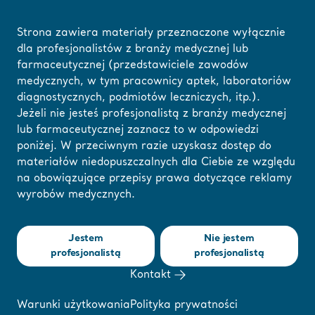
Strona zawiera materiały przeznaczone wyłącznie
dla profesjonalistów z branży medycznej lub
farmaceutycznej (przedstawiciele zawodów
Strona główna
/
...
/
/
Arjo Blog
How our cover fabrics are designed to sup
medycznych, w tym pracownicy aptek, laboratoriów
diagnostycznych, podmiotów leczniczych, itp.).
Jeżeli nie jesteś profesjonalistą z branży medycznej
Tutaj możesz
lub farmaceutycznej zaznacz to w odpowiedzi
How our cover
zmienić swój region
poniżej. W przeciwnym razie uzyskasz dostęp do
materiałów niedopuszczalnych dla Ciebie ze względu
lub język
fabrics are
na obowiązujące przepisy prawa dotyczące reklamy
wyrobów medycznych.
ROZUMIEM
designed to
Jestem
Nie jestem
support
profesjonalistą
profesjonalistą
Kontakt
infection control
Warunki użytkowania
Polityka prywatności