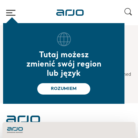
Strona główna
/
...
/
/
2018
Interim report January-March 2018
Tutaj możesz
2018.05.04
zmienić swój region
Interim report January-March 2018
lub język
The interim report for January-March 2018 will be published
on May 4, 2018.
ROZUMIEM
About us