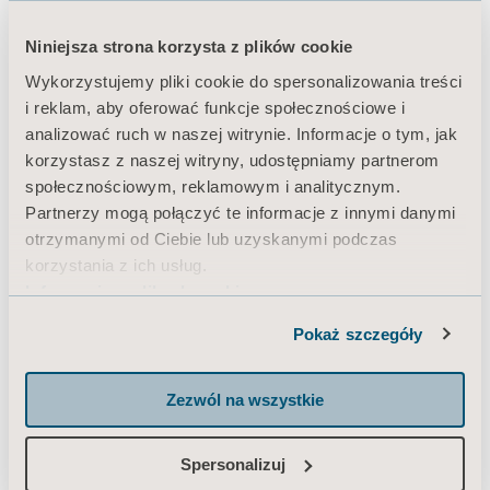
Niniejsza strona korzysta z plików cookie
Produkty
Wykorzystujemy pliki cookie do spersonalizowania treści
i reklam, aby oferować funkcje społecznościowe i
Usługi i rozwiązania
analizować ruch w naszej witrynie. Informacje o tym, jak
Wiedza
korzystasz z naszej witryny, udostępniamy partnerom
społecznościowym, reklamowym i analitycznym.
O nas
Partnerzy mogą połączyć te informacje z innymi danymi
Kontakt
otrzymanymi od Ciebie lub uzyskanymi podczas
korzystania z ich usług.
Inwestorzy
Informacja o plikach cookie
Prasa
Pokaż szczegóły
Praca
Wsparcie architektów i projektantów
Zezwól na wszystkie
MediaBank
Spersonalizuj