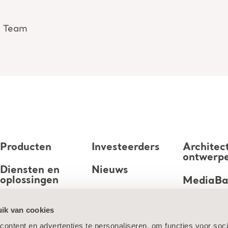
n Team
Producten
Investeerders
Architec
ontwerp
Diensten en
Nieuws
oplossingen
MediaB
Carrière
Kennis
ik van cookies
ontent en advertenties te personaliseren, om functies voor soci
Over ons