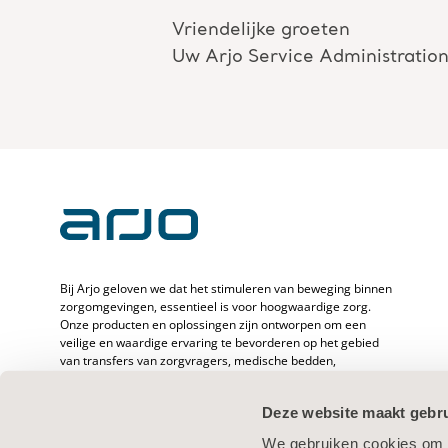
Vriendelijke groeten
Uw Arjo Service Administratio
Bij Arjo geloven we dat het stimuleren van beweging binnen
zorgomgevingen, essentieel is voor hoogwaardige zorg.
Onze producten en oplossingen zijn ontworpen om een
veilige en waardige ervaring te bevorderen op het gebied
van transfers van zorgvragers, medische bedden,
persoonlijke hygiëne, desinfectie, diagnostiek en de
preventie van decubitus en veneuze trombo-embolie. Met
Deze website maakt gebru
meer dan 6500 werknemers wereldwijd en 65 jaar zorg voor
zorgvragers en -verleners zetten we ons in om de
We gebruiken cookies om c