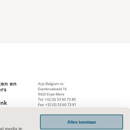
Arjo Belgium nv
ten en
Evenbroekveld 16
ers
9420 Erpe-Mere
Tel: +32 (0) 53 60 73 80
ank
Fax: +32 (0) 53 60 73 81
E-mail:
info.belgium@arjo.com
Alles toestaan
al media te