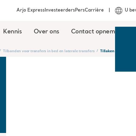
Arjo Express
Investeerders
Pers
Carrière
U be
Kennis
Over ons
Contact opnemen
/
/
Tilbanden voor transfers in bed en laterale transfers
Tillaken