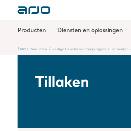
Producten
Diensten en oplossingen
Start
/
/
/
Producten
Veilige transfer van zorgvragers
Tilbanden
Tillaken