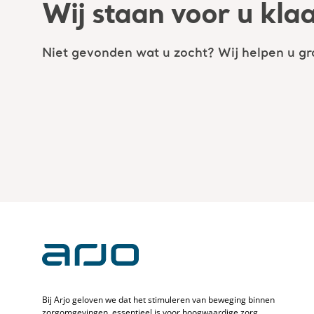
Wij staan voor u kla
Niet gevonden wat u zocht? Wij helpen u gr
Bij Arjo geloven we dat het stimuleren van beweging binnen
zorgomgevingen, essentieel is voor hoogwaardige zorg.