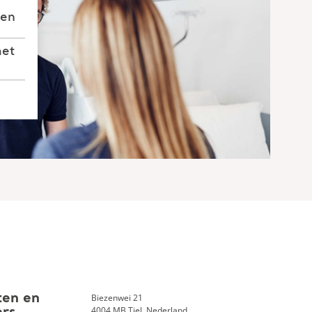
gen
met
Biezenwei 21
ten en
4004 MB Tiel, Nederland