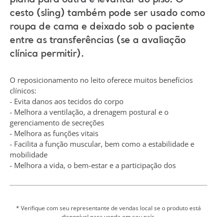
plana para outra e levantar do piso. O
cesto (sling) também pode ser usado como
roupa de cama e deixado sob o paciente
entre as transferências (se a avaliação
clínica permitir).
O reposicionamento no leito oferece muitos benefícios
clínicos:
- Evita danos aos tecidos do corpo
- Melhora a ventilação, a drenagem postural e o
gerenciamento de secreções
- Melhora as funções vitais
- Facilita a função muscular, bem como a estabilidade e
mobilidade
- Melhora a vida, o bem-estar e a participação dos
pacientes em atividades de reabilitação funcional.
O reposicionamento reduz a duração e a magnitude da
pressão sobre áreas vulneráveis do corpo, além de
* Verifique com seu representante de vendas local se o produto está
disponível para venda em seu país.