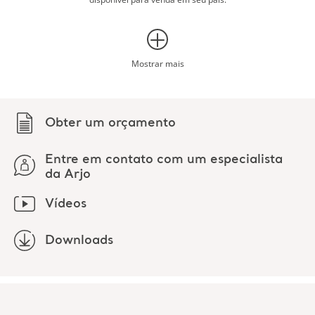
contribuir para o conforto, higiene, dignidade e capacidade
funcional do paciente.
Este produto sem emendas, de camada única, oferece uma
combinação de roupa de cama padrão e cesto (sling) de
Mostrar mais
reposicionamento. Não há necessidade de remover o
lençol de baixo do paciente, pois ele pode ser deixado no
lugar de acordo com testes independentes em superfícies
Obter um orçamento
usadas normalmente. As transferências e o
reposicionamento são mais eficientes e exigem menos
esforço do cuidador, resultando também em menos
Entre em contato com um especialista
desconforto para o paciente.
da Arjo
O cesto (sling) destina-se a pacientes altamente ou
Vídeos
totalmente dependentes e incapazes de colaborar em sua
própria transferência e reposicionamento. Ele pode ser
Downloads
usado para transferências laterais, reposicionamento no
leito, virar e desvirar da posição prona, aplicação/remoção
de placas de raios X e elevação do piso.
Testes independentes indicam que os cestos (slings) de