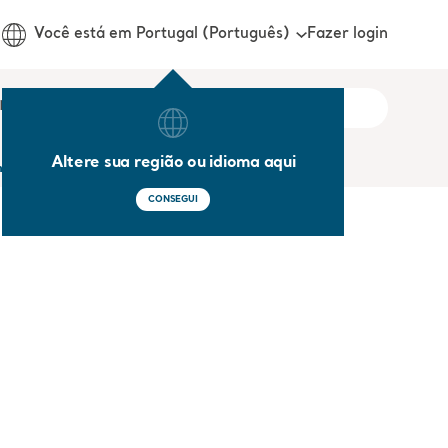
Fazer login
Você está em Portugal (Português)
onosco
Altere sua região ou idioma aqui
ing) de reposicionamento confortável em loop
CONSEGUI