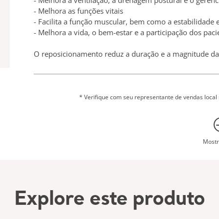
- Melhora a ventilação, a drenagem postural e o gere
- Melhora as funções vitais
- Facilita a função muscular, bem como a estabilidade 
- Melhora a vida, o bem-estar e a participação dos paci
O reposicionamento reduz a duração e a magnitude da 
contribuir para o conforto, higiene, dignidade e capaci
Este produto sem emendas, de camada única, oferece
(sling) de reposicionamento. Não há necessidade de rem
* Verifique com seu representante de vendas local 
deixado no lugar de acordo com testes independentes 
o reposicionamento são mais eficientes e exigem me
desconforto para o paciente.
Mostr
O cesto (sling) destina-se a pacientes altamente ou t
própria transferência e reposicionamento. Ele pode ser usado para transferências laterais, reposicionamento
no leito, virar e desvirar da posição prona, aplicação/
Testes independentes indicam que os cestos (slings) 
Explore este produto
duas superfícies de suporte normalmente usadas. Isso 
risco de deixar os cestos (slings) de reposicionamento 