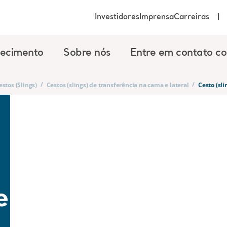
Investidores
Imprensa
Carreiras
ecimento
Sobre nós
Entre em contato c
/
/
estos (Slings)
Cestos (slings) de transferência na cama e lateral
Cesto (sl
ento