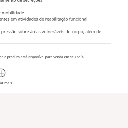
nciamento de secreções
e mobilidade
entes em atividades de reabilitação funcional.
pressão sobre áreas vulneráveis do corpo, além de
dade funcional do paciente.
 uma combinação de roupa de cama padrão e cesto
over o lençol de baixo do paciente, pois ele pode ser
se o produto está disponível para venda em seu país.
em superfícies usadas normalmente. As transferências e
nos esforço do cuidador, resultando também em menos
ar mais
otalmente dependentes e incapazes de colaborar em sua
remoção de placas de raios X e elevação do piso.
de reposicionamento não interferem no desempenho das
pode ajudar na tomada de decisões clínicas ao avaliar o
sob os pacientes por um período entre as transferências,