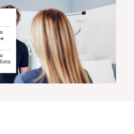
to
pe
to
ista