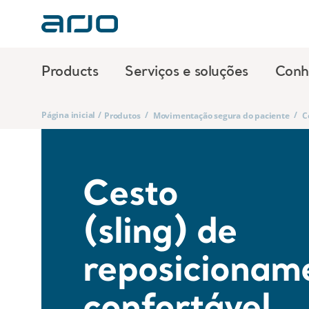
Products
Serviços e soluções
Conh
Página inicial
/
/
/
Produtos
Movimentação segura do paciente
C
Cesto
(sling) de
reposicionam