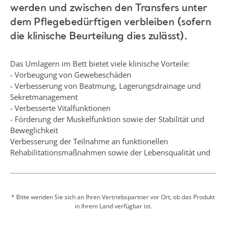
Sekretmanagement
- Verbesserte Vitalfunktionen
- Förderung der Muskelfunktion sowie der Stabilität und
Beweglichkeit
Verbesserung der Teilnahme an funktionellen
Rehabilitationsmaßnahmen sowie der Lebensqualität und
des Wohlbefindens der Pflegebedürftigen.
Durch Umlagerung bzw. Positionierung werden die Dauer
und das Ausmaß von Druck auf empfindliche Körperteile
* Bitte wenden Sie sich an Ihren Vertriebspartner vor Ort, ob das Produkt
in Ihrem Land verfügbar ist.
reduziert und Komfort, Hygiene, Würde und funktionelle
Fähigkeiten der Pflegebedürftigen werden unterstützt.
Dieses einlagige, nahtlose Produkt bietet eine Kombination
aus einem Standard-Bettlaken und einem
Mehr anzeigen
Positionierungsgurt. Es besteht keine Notwendigkeit, das
Laken unter dem Patienten zu entfernen, da es an Ort und
Stelle verbleiben kann, wie unabhängige Tests auf häufig
Angebot einholen
verwendeten Oberflächen gezeigt haben. Transfers und
Umlagerungen sind effizienter und erfordern weniger