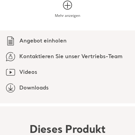
Kraftaufwand für die Pflegekraft, was auch zu weniger
Kontaktieren Sie unser Vertriebs-Team
Unbehagen für den Pflegebedürftigen führt.
Videos
Der Gurt ist für Pflegebedürftige vorgesehen, die in hohem
Maße oder vollständig abhängig sind und von sich aus
Downloads
nicht in der Lage sind, ihre Position zu verändern oder
einen Transfer zu bewerkstelligen. Er kann für
Liegendtransfers, zur Umlagerung/Positionierung im Bett,
zum Drehen in die und aus der Bauchlage, zum
Unterlegen/Herausnehmen von Röntgenplatten und zur
Aufnahme vom Boden verwendet werden.
Dieses Produkt
Unabhängige Tests haben ergeben, dass
entdecken
Positionierungsgurte die Leistung der beiden hauptsächlich
verwendeten Auflageflächen nicht beeinträchtigen. Dies
fördert effiziente Arbeitsabläufe, reduziert die
Notwendigkeit zusätzlicher Patiententransfers und
erleichtert die klinische Entscheidungsfindung bei der
Downloads (3)
Bewertung des Risikos durch Positionierungsgurte, die
zwischen Transfers zeitweise unter dem Pflegebedürftigen
belassen werden.