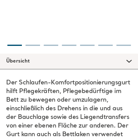
Übersicht
Der Schlaufen-Komfortpositionierungsgurt
hilft Pflegekräften, Pflegebedürftige im
Bett zu bewegen oder umzulagern,
einschließlich des Drehens in die und aus
der Bauchlage sowie des Liegendtransfers
von einer ebenen Fläche zur anderen. Der
Gurt kann auch als Bettlaken verwendet
werden und zwischen den Transfers unter
dem Pflegebedürftigen verbleiben (sofern
die klinische Beurteilung dies zulässt).
Das Umlagern im Bett bietet viele klinische Vorteile:
- Vorbeugung von Gewebeschäden
- Verbesserung von Beatmung, Lagerungsdrainage und