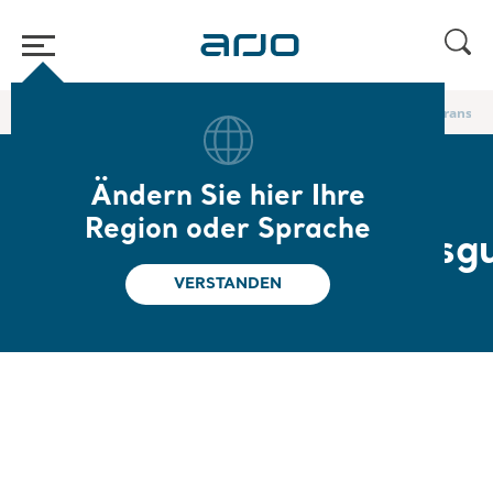
Home
/
...
/
Körpergurte für den Transfer im Bett und für Liegendtransfer
Ändern Sie hier Ihre
Schlaufen-
Region oder Sprache
Komfortpositionierungsg
VERSTANDEN