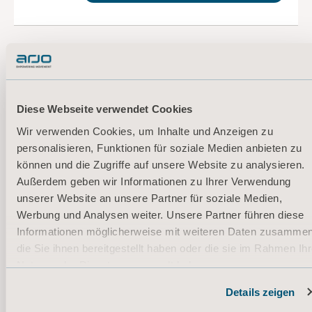
DOWNLOAD
Sling selection and application
Clinical Focus
Diese Webseite verwendet Cookies
Typ: Klinische Zusammenfassung
und/oder Dokument zum klinischen Fokus
Wir verwenden Cookies, um Inhalte und Anzeigen zu
personalisieren, Funktionen für soziale Medien anbieten zu
DE for Austria, Switzerland, Germany
können und die Zugriffe auf unsere Website zu analysieren.
Außerdem geben wir Informationen zu Ihrer Verwendung
DOWNLOAD
unserer Website an unsere Partner für soziale Medien,
Werbung und Analysen weiter. Unsere Partner führen diese
Informationen möglicherweise mit weiteren Daten zusammen
* Bitte wenden Sie sich an Ihren Vertriebspartner vor Ort, ob das Produkt
in Ihrem Land verfügbar ist.
die Sie ihnen bereitgestellt haben oder die sie im Rahmen Ihr
Nutzung der Dienste gesammelt haben.
Informationen zu Cookies
Details zeigen
Wir sind für Sie da!