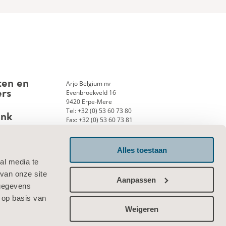
Arjo Belgium nv
ten en
Evenbroekveld 16
ers
9420 Erpe-Mere
Tel: +32 (0) 53 60 73 80
ank
Fax: +32 (0) 53 60 73 81
E-mail:
info.belgium@arjo.com
Alles toestaan
al media te
Neem contact met ons op
van onze site
Aanpassen
 gegevens
 op basis van
Weigeren