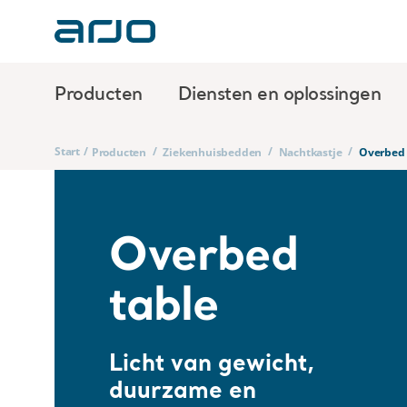
Producten
Diensten en oplossingen
Start
/
/
/
/
Producten
Ziekenhuisbedden
Nachtkastje
Overbed 
Overbed
table
Licht van gewicht,
duurzame en