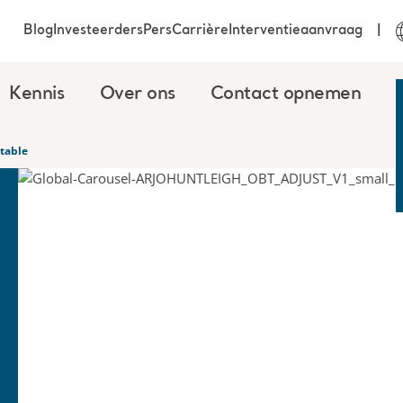
Blog
Investeerders
Pers
Carrière
Interventieaanvraag
Kennis
Over ons
Contact opnemen
table