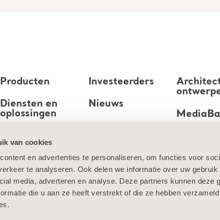
Producten
Investeerders
Architec
ontwerp
Diensten en
Nieuws
oplossingen
MediaB
Carrière
Kennis
ik van cookies
ontent en advertenties te personaliseren, om functies voor soci
Over ons
erkeer te analyseren. Ook delen we informatie over uw gebruik 
Neem contact
cial media, adverteren en analyse. Deze partners kunnen deze
met ons op
ormatie die u aan ze heeft verstrekt of die ze hebben verzameld
es.
cookies