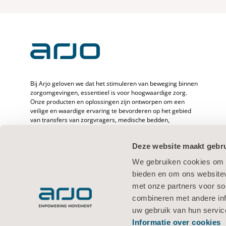
Bij Arjo geloven we dat het stimuleren van beweging binnen
zorgomgevingen, essentieel is voor hoogwaardige zorg.
Onze producten en oplossingen zijn ontworpen om een
veilige en waardige ervaring te bevorderen op het gebied
van transfers van zorgvragers, medische bedden,
persoonlijke hygiëne, desinfectie, diagnostiek en de
preventie van decubitus en veneuze trombo-embolie. Met
Deze website maakt gebru
meer dan 6500 werknemers wereldwijd en 65 jaar zorg voor
zorgvragers en -verleners zetten we ons in om de
We gebruiken cookies om c
gezondheid van mensen met mobiliteitsproblemen te
bieden en om ons websitev
verbeteren.
met onze partners voor so
combineren met andere inf
uw gebruik van hun servic
Informatie over cookies
Gebruiksvoorwaarden
Privacybeleid
Webbeleid
Informatie over 