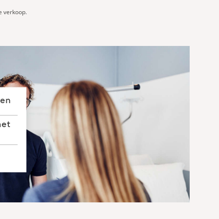
e verkoop.
gen
met