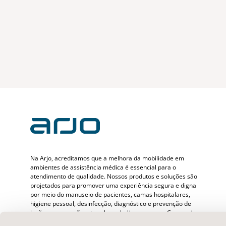
Na Arjo, acreditamos que a melhora da mobilidade em
ambientes de assistência médica é essencial para o
atendimento de qualidade. Nossos produtos e soluções são
projetados para promover uma experiência segura e digna
por meio do manuseio de pacientes, camas hospitalares,
higiene pessoal, desinfecção, diagnóstico e prevenção de
lesões por pressão e tromboembolismo venoso. Com mais
de 6500 pessoas em todo o mundo e 65 anos cuidando de