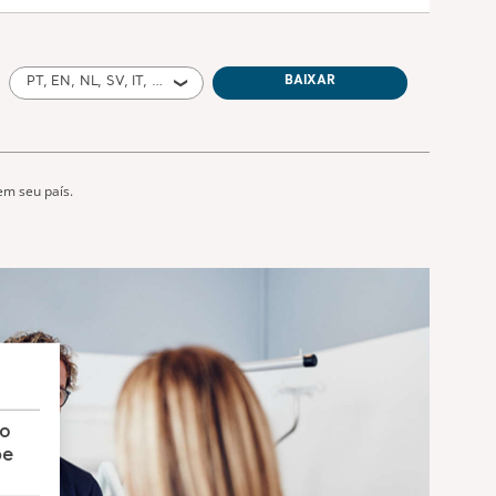
PT, EN, NL, SV, IT, DE, NO, ES, PL for Portugal, International, Poland, United States of America, Australia, Switzerland, Germany, United Kingdom of Great Britain and Northern Ireland, Norway, Sweden, Ireland, Italy, Netherlands, Brazil, Bolivia, Chile, Colombia, Dominican Republic, Ecuador, Mexico, Panama, Peru, Paraguay, Trinidad and Tobago, Uruguay, Venezuela
BAIXAR
em seu país.
to
pe