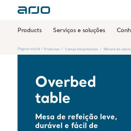
Products
Serviços e soluções
Conh
Página inicial
/
/
/
Produtos
Camas hospitalares
Móveis de cabec
Overbed
table
Mesa de refeição leve,
durável e fácil de