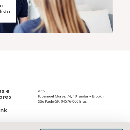
to
ista
Arjo
os e
R. Samuel Morse, 74, 10º andar – Brooklin
ores
São Paulo-SP, 04576-060 Brasil
ank