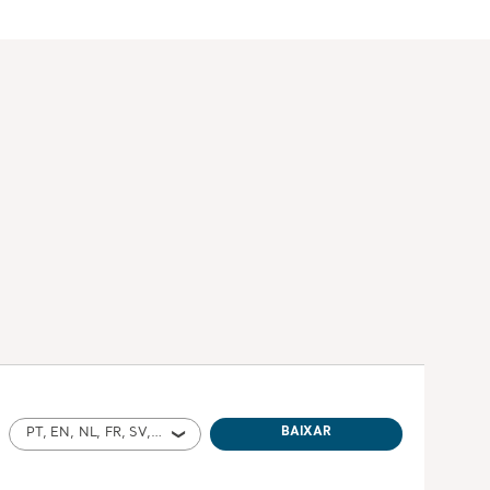
PT, EN, NL, FR, SV, IT, DE, NO, ES, PL for Portugal, International, Poland, United States of America, Australia, Switzerland, Germany, United Kingdom of Great Britain and Northern Ireland, Norway, Sweden, Ireland, Italy, Netherlands, Brazil, Bolivia, Chile, Colombia, Dominican Republic, Ecuador, Mexico, Panama, Peru, Paraguay, Trinidad and Tobago, Uruguay, Venezuela, Austria
BAIXAR