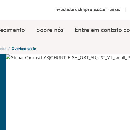
Investidores
Imprensa
Carreiras
ecimento
Sobre nós
Entre em contato c
/
eira
Overbed table