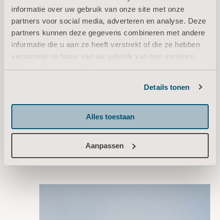
Type: Brochure
informatie over uw gebruik van onze site met onze
partners voor social media, adverteren en analyse. Deze
NL Netherlands
partners kunnen deze gegevens combineren met andere
informatie die u aan ze heeft verstrekt of die ze hebben
DOWNLOADEN
verzameld op basis van uw gebruik van hun services.
Informatie over cookies
Details tonen
Alles toestaan
Wij staan voor u klaar!
Aanpassen
Niet gevonden wat u zocht? Wij helpen u graag.