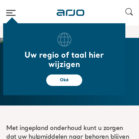
Start
/
...
/
/
Arjo Care
Preventief onderhoud
Uw regio of taal hier
wijzigen
Preventief onderhoud
Oké
Met ingepland onderhoud kunt u zorgen
dat uw hulpmiddelen naar behoren blijven