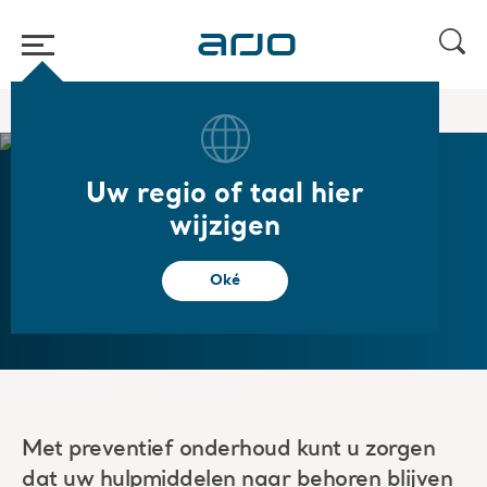
Start
/
...
/
/
Arjo Care
Preventief onderhoud
Uw regio of taal hier
wijzigen
Preventief onderhoud
Oké
Met preventief onderhoud kunt u zorgen
dat uw hulpmiddelen naar behoren blijven