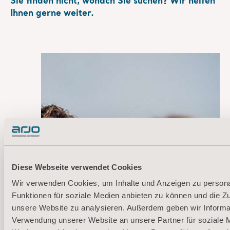
Sie finden nicht, wonach Sie suchen? Wir helfen
Ihnen gerne weiter.
Angebot einholen
Diese Webseite verwendet Cookies
Kontaktieren Sie
Wir verwenden Cookies, um Inhalte und Anzeigen zu persona
unser Support-Team
Funktionen für soziale Medien anbieten zu können und die Zug
unsere Website zu analysieren. Außerdem geben wir Informat
Setzen Sie sich mit
einem Arjo-
Verwendung unserer Website an unsere Partner für soziale 