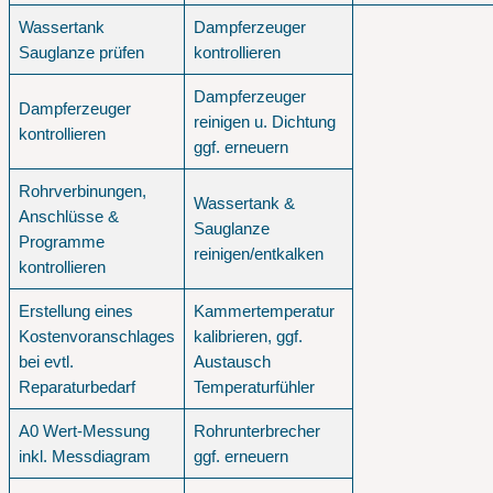
Wassertank
Dampferzeuger
Sauglanze prüfen
kontrollieren
Dampferzeuger
Dampferzeuger
reinigen u. Dichtung
kontrollieren
ggf. erneuern
Rohrverbinungen,
Wassertank &
Anschlüsse &
Sauglanze
Programme
reinigen/entkalken
kontrollieren
Erstellung eines
Kammertemperatur
Kostenvoranschlages
kalibrieren, ggf.
bei evtl.
Austausch
Reparaturbedarf
Temperaturfühler
A0 Wert-Messung
Rohrunterbrecher
inkl. Messdiagram
ggf. erneuern