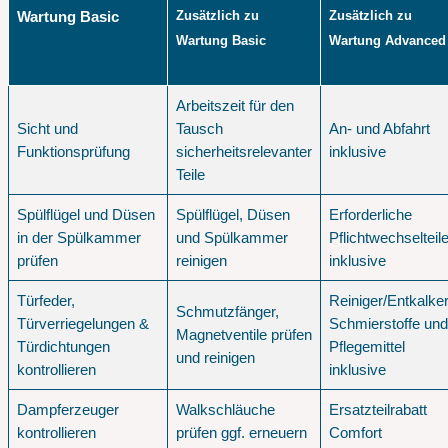
Wartung Basic
Zusätzlich zu
Zusätzlich zu
Wartung Basic
Wartung Advanced
Arbeitszeit für den
Sicht und
Tausch
An- und Abfahrt
Funktionsprüfung
sicherheitsrelevanter
inklusive
Teile
Spülflügel und Düsen
Spülflügel, Düsen
Erforderliche
in der Spülkammer
und Spülkammer
Pflichtwechselteil
prüfen
reinigen
inklusive
Türfeder,
Reiniger/Entkalker
Schmutzfänger,
Türverriegelungen &
Schmierstoffe und
Magnetventile prüfen
Türdichtungen
Pflegemittel
und reinigen
kontrollieren
inklusive
Dampferzeuger
Walkschläuche
Ersatzteilrabatt
kontrollieren
prüfen ggf. erneuern
Comfort