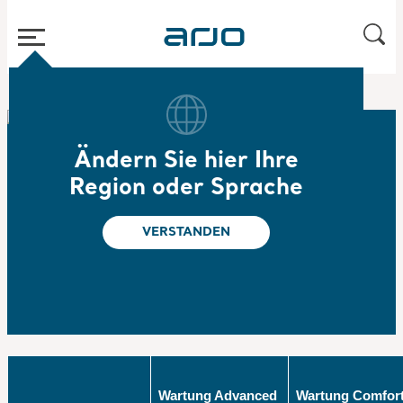
Home
/
...
/
/
Preventive maintenance
Steckbeckenspüler
Ändern Sie hier Ihre
Leistungsübersicht
Region oder Sprache
Servicevertrag
Steckbeckenspüler
VERSTANDEN
Wartung Advanced
Wartung Comfor