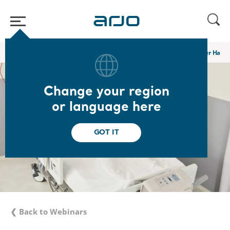
Home
/
...
/
/
Academy webinars & e-learnings
Das Mikroklima der Haut 
Change your region
or language here
GOT IT
❮ Back to Webinars