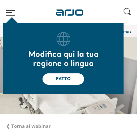
Home
/
...
/
/
Webinar e corsi di e-learning Academy
Das Mikroklima der
Modifica qui la tua
regione o lingua
FATTO
❮ Torna ai webinar