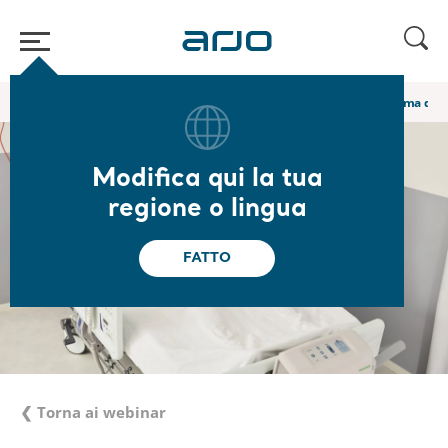
Home
/
...
/
/
Webinar e corsi di e-learning Academy
Das Mikroklima der
Modifica qui la tua
regione o lingua
FATTO
❮ Torna ai webinar