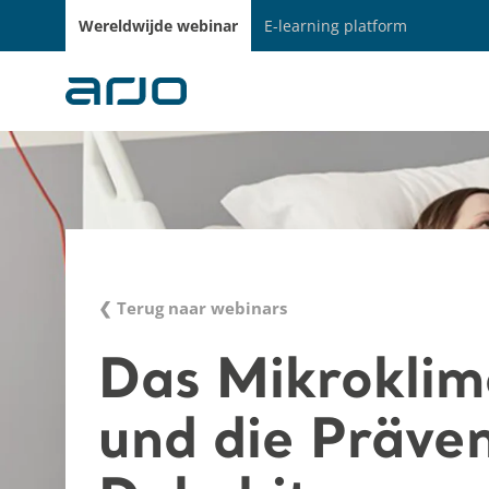
Wereldwijde webinar
E-learning platform
❮ Terug naar webinars
Das Mikroklim
und die Präven