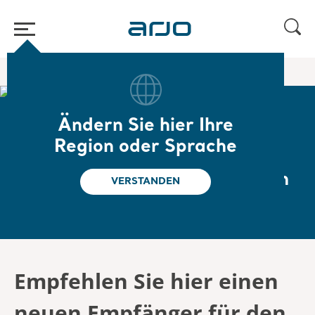
Home
/
Product EOL Subscribe
Ändern Sie hier Ihre
Einen Kollegen für die
Region oder Sprache
Kommunikation zum Thema
Produktlebensdauer empfehlen
VERSTANDEN
Empfehlen Sie hier einen
neuen Empfänger für den