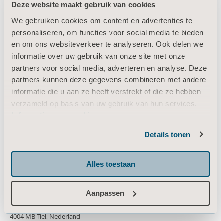
Deze website maakt gebruik van cookies
Producten
We gebruiken cookies om content en advertenties te
Diensten en oplossingen
personaliseren, om functies voor social media te bieden
en om ons websiteverkeer te analyseren. Ook delen we
Kennis
informatie over uw gebruik van onze site met onze
Over ons
partners voor social media, adverteren en analyse. Deze
partners kunnen deze gegevens combineren met andere
Neem contact met ons op
informatie die u aan ze heeft verstrekt of die ze hebben
Investeerders
verzameld op basis van uw gebruik van hun services.
Informatie over cookies
Pers
Carrière
Details tonen
Architecten en ontwerpers
Alles toestaan
MediaBank
Aanpassen
Biezenwei 21
4004 MB Tiel, Nederland