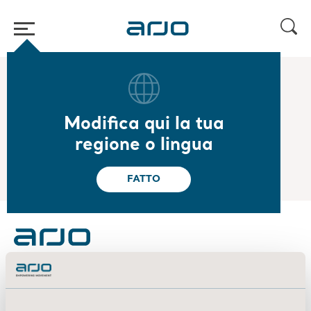
Home
/
...
/
/
2025
Carnegie Small & Mid Cap Seminar
Modifica qui la tua
2025.09.02
regione o lingua
Carnegie Small & Mid Cap Seminar
FATTO
About us