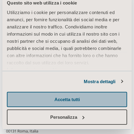
Questo sito web utilizza i cookie
Prodotti
Utilizziamo i cookie per personalizzare contenuti ed
Servizi e soluzioni
annunci, per fornire funzionalità dei social media e per
analizzare il nostro traffico. Condividiamo inoltre
Conoscenze
informazioni sul modo in cui utilizza il nostro sito con i
Chi siamo
nostri partner che si occupano di analisi dei dati web,
pubblicità e social media, i quali potrebbero combinarle
Contatti
con altre informazioni che ha fornito loro o che hanno
Investitori
raccolto dal suo utilizzo dei loro servizi.
Informazioni sui cookie
Stampa
Opportunità di lavoro
Mostra dettagli
Architetti e progettisti
Accetta tutti
Mediabank
Personalizza
Via Giacomo Peroni 400-402
00131 Roma, Italia