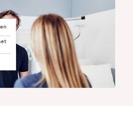
gen
met