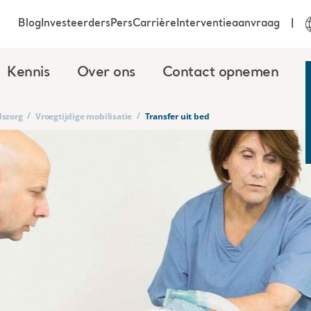
Blog
Investeerders
Pers
Carrière
Interventieaanvraag
Kennis
Over ons
Contact opnemen
/
/
dszorg
Vroegtijdige mobilisatie
Transfer uit bed