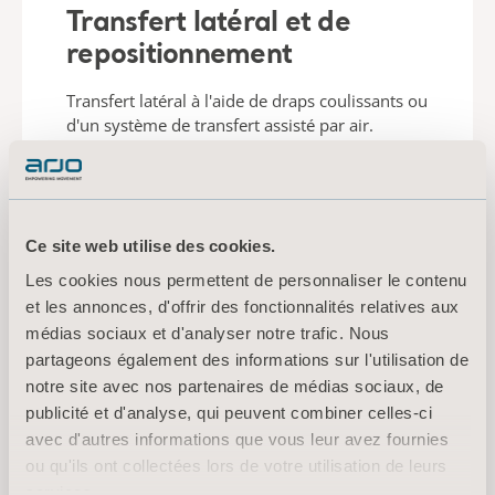
Transfert latéral et de
repositionnement
Transfert latéral à l'aide de draps coulissants ou
d'un système de transfert assisté par air.
EN SAVOIR PLUS
Ce site web utilise des cookies.
Les cookies nous permettent de personnaliser le contenu
et les annonces, d'offrir des fonctionnalités relatives aux
médias sociaux et d'analyser notre trafic. Nous
Nous sommes là pour
partageons également des informations sur l'utilisation de
notre site avec nos partenaires de médias sociaux, de
vous !
publicité et d'analyse, qui peuvent combiner celles-ci
avec d'autres informations que vous leur avez fournies
Vous ne trouvez pas ce que vous cherchez ?
ou qu'ils ont collectées lors de votre utilisation de leurs
Laissez-nous vous aider.
services.