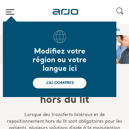
Accueil
/
...
/
/
Mobilisation précoce
Transfert du patient hors du lit
Modifiez votre
région ou votre
langue ici
J'AI COMPRIS
Transfert du patient
hors du lit
Lorsque des transferts latéraux et de
repositionnement hors du lit sont obligatoires pour les
patients, plusieurs solutions d'aide à la manutention