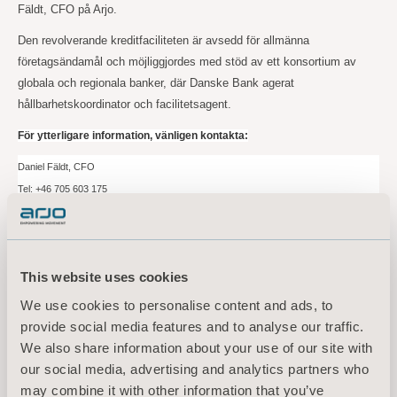
Fäldt, CFO på Arjo.
Den revolverande kreditfaciliteten är avsedd för allmänna
företagsändamål och möjliggjordes med stöd av ett konsortium av
globala och regionala banker, där Danske Bank agerat
hållbarhetskoordinator och facilitetsagent.
För ytterligare information, vänligen kontakta:
Daniel Fäldt, CFO
Tel: +46
705
603 175
Email:
daniel.fäldt@arjo.com
Nils-Johan Granberg, Head of Group Treasury
Tel: +46
706
081 062
This website uses cookies
Email:
nils-johan.granberg@arjo.com
We use cookies to personalise content and ads, to
provide social media features and to analyse our traffic.
Mediakontakt:
We also share information about your use of our site with
Sara Ehinger, VP Investor Relations & Corporate Communications
our social media, advertising and analytics partners who
Tel: +46 723 597
794
may combine it with other information that you’ve
Email:
sara.ehinger@arjo.com