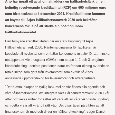
Arjo har ingått ett avtal om att addera en hållbarhetslänk till en
befintlig revolverande kreditfacilitet (RCF) om 600 miljoner euro
som först tecknades i december 2021. Kreditfaciliteten kommer
att knytas till Arjos Hållbarhetsramverk 2030 och bekräftar
koncernens fokus på att stärka sin position inom
hållbarhetsområdet.
Den förnyade kreditfaciliteten har en stark koppling till Arjos
Hållbarhetsramverk 2030. Räntemarginalerna för faciliteten är
kopplade till nyckeltal som omfattar koncernens initiativ för att minska
utsläppen av växthusgaser (GHG) inom scope 1, 2 och 3, en jämn
könsfördelning i seniora positioner, samt en fortsatt ökning av andelen
totala inköp som görs från leverantörer som skrivit på Arjos
anpassade uppförandekod för leverantörer och affärspartners.
"Detta avtal skapar en tydlig länk mellan vår finansiella agenda och
vårt hållbarhetsarbete. Att integrera vårt Hållbarhetsramverk 2030 i vår
affär och verksamhet fortsätter att vara ett av våra viktigaste uppdrag,
och detta visar att vi är på rätt väg. Det visar även på vikten av att
finanssektorn är med och driver en hållbar utveckling”, säger Daniel