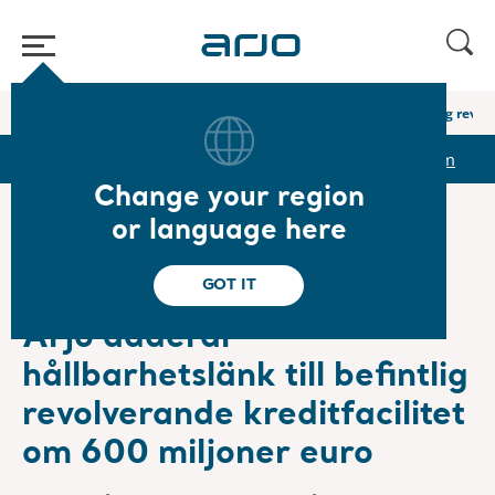
Home
/
...
/
/
Newsroom
Arjo adderar hållbarhetslänk till befintlig revo
r
Reports & Presentations
The share
Newsroom
Change your region
or language here
❮ News
GOT IT
Press Releases
2022-06-10
Subscription
Arjo adderar
hållbarhetslänk till befintlig
revolverande kreditfacilitet
om 600 miljoner euro