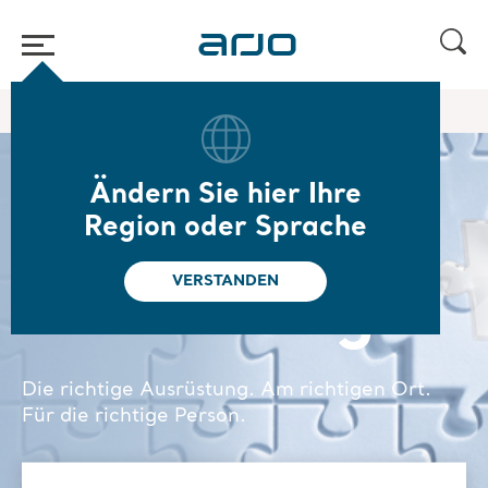
Home
/
Insight-Bewertungsplanung LP 2
Ändern Sie hier Ihre
Arjo Insight
Region oder Sprache
VERSTANDEN
Bewertung
Die richtige Ausrüstung. Am richtigen Ort.
Für die richtige Person.