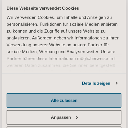
Diese Webseite verwendet Cookies
Umweltrisiken und
Wir verwenden Cookies, um Inhalte und Anzeigen zu
Probleme hinsichtlich der körperlichen
personalisieren, Funktionen für soziale Medien anbieten
Belastung
zu können und die Zugriffe auf unsere Website zu
analysieren. Außerdem geben wir Informationen zu Ihrer
Verwendung unserer Website an unsere Partner für
soziale Medien, Werbung und Analysen weiter. Unsere
Partner führen diese Informationen möglicherweise mit
weiteren Daten zusammen, die Sie ihnen bereitgestellt
haben oder die sie im Rahmen Ihrer Nutzung der Dienste
Alle erhobenen Daten werden streng vertraulich
gesammelt haben.
behandelt. Es werden keine Namen von
Details zeigen
Informationen zu Cookies
Pflegebedürftigen aufgezeichnet.
Alle zulassen
Anpassen