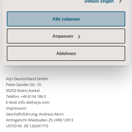
Details zeigen
Kontaktieren Sie uns
Informationen zu Cookies
Investoren
Alle zulassen
Presse
Karriere
Anpassen
Architekten und Planer
Ablehnen
MediaBank
Arjo Deutschland GmbH
Peter-Sander-Str. 10
55252 Mainz-Kastel
Telefon: +49 6134 186 0
E-Mail: info-de@arjo.com
Impressum:
Geschäftsführung: Andreas Aerni
Amtsgericht Wiesbaden 25, HRB 12913
USTID-Nr. DE 126341715