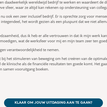
en daadwerkelijk wereldwijd bedrijf te werken en waardeert de di
eve sfeer, waar ze altijd kan rekenen op ondersteuning van collega'
o nu ook een zeer inclusief bedrijf. Er is oprechte zorg voor mensen
 integendeel, het wordt gezien als een pluspunt dat we niet allemaa
redzaamheid, dus ik heb er alle vertrouwen in dat ik mijn werk ka
moedigen, wat de werksfeer voor mij en mijn team zeer ten goe
igen verantwoordelijkheid te nemen.
et bij het stimuleren van beweging om het creëren van de optim
 de klinische als de financiële resultaten ten goede komt. Het ga
 en samen vooruitgang boeken.
KLAAR OM JOUW UITDAGING AAN TE GAAN?