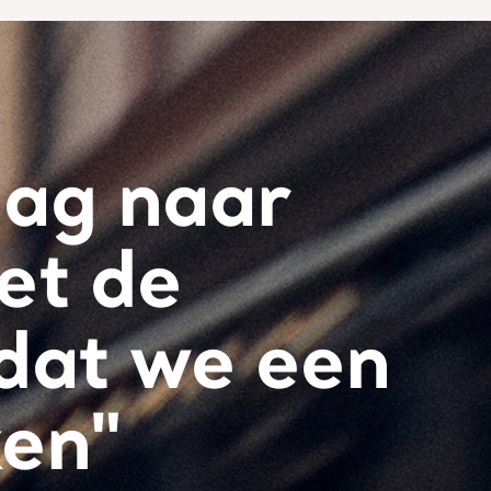
dag naar
et de
 dat we een
ken"