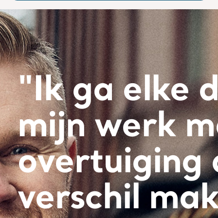
"Ik ga elke 
mijn werk m
overtuiging
verschil ma