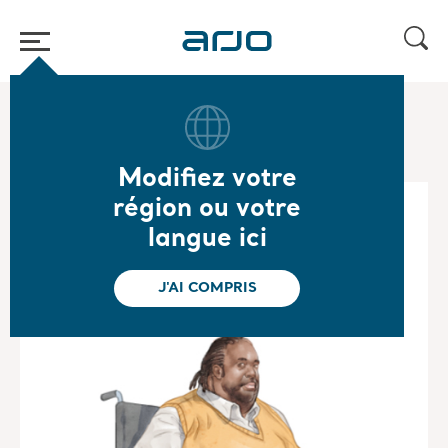
Accueil
/
...
/
/
Mobilithèque des patients obèses
Carl
Modifiez votre
région ou votre
langue ici
J'AI COMPRIS