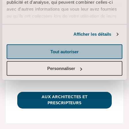
publicité et d'analyse, qui peuvent combiner celles-ci
avec d'autres informations que vous leur avez fournies
ou qu'ils ont collectées lors de votre utilisation de leurs
services.
Adapter la conception à
Informations sur les cookies
Carl
Afficher les détails
Arjo collabore étroitement avec des architectes,
des directeurs d'établissements de long séjour,
Tout autoriser
des experts en manutention de patients, des
résidents et leurs familles, afin de concevoir
Personnaliser
efficacement des espaces adaptés aux besoins
de chaque patient.
AUX ARCHITECTES ET
PRESCRIPTEURS