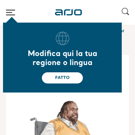
Home
/
...
/
/
Galleria della Mobilità per l'assistenza bariatrica
Carl
Modifica qui la tua
regione o lingua
FATTO