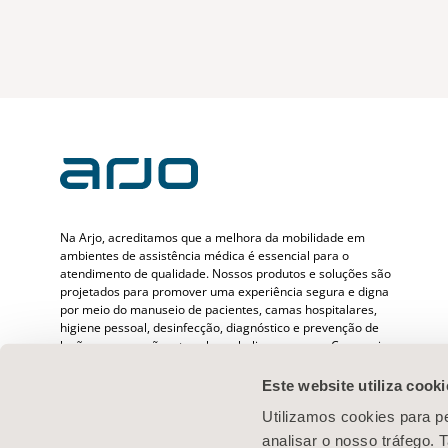
Na Arjo, acreditamos que a melhora da mobilidade em
ambientes de assistência médica é essencial para o
atendimento de qualidade. Nossos produtos e soluções são
projetados para promover uma experiência segura e digna
por meio do manuseio de pacientes, camas hospitalares,
higiene pessoal, desinfecção, diagnóstico e prevenção de
lesões por pressão e tromboembolismo venoso. Com mais
de 6500 pessoas em todo o mundo e 65 anos cuidando de
pacientes e profissionais de saúde, estamos comprometidos
Este website utiliza cooki
em gerar resultados mais saudáveis para as pessoas que
Utilizamos cookies para pe
enfrentam desafios de mobilidade.
analisar o nosso tráfego.