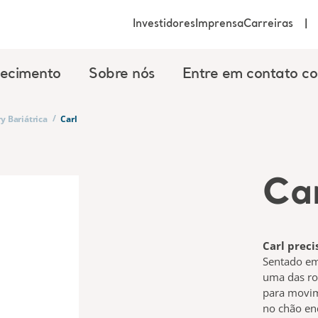
Investidores
Imprensa
Carreiras
ecimento
Sobre nós
Entre em contato c
/
y Bariátrica
Carl
Ca
Carl preci
Sentado em
uma das ro
para movim
no chão en