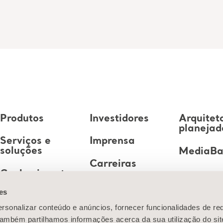
Produtos
Investidores
Arquitet
planejad
Serviços e
Imprensa
soluções
MediaB
Carreiras
Conhecimento
es
Sobre nós
rsonalizar conteúdo e anúncios, fornecer funcionalidades de re
Entre em
 Também partilhamos informações acerca da sua utilização do si