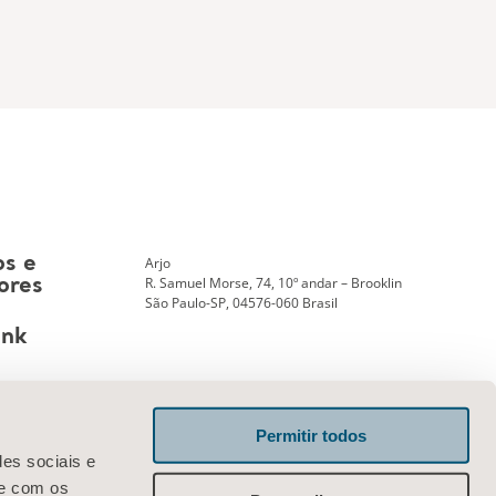
Arjo
os e
R. Samuel Morse, 74, 10º andar – Brooklin
ores
São Paulo-SP, 04576-060 Brasil
ank
Permitir todos
Entre em contato conosco
des sociais e
te com os