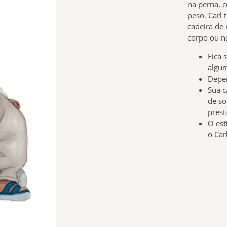
na perna, 
peso. Carl 
cadeira de
corpo ou n
Fica 
algum
Depen
Sua c
de so
pres
O est
o Car