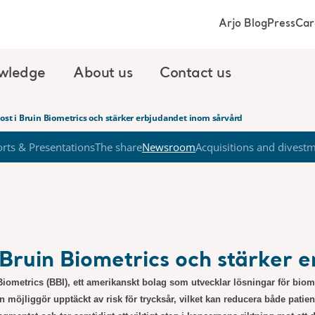
Arjo Blog
Press
Car
wledge
About us
Contact us
post i Bruin Biometrics och stärker erbjudandet inom sårvård
rts & Presentations
The share
Newsroom
Acquisitions and divest
i Bruin Biometrics och stärker
 Biometrics (BBI), ett amerikanskt bolag som utvecklar lösningar för
biom
n möjliggör upptäckt av risk för trycksår, vilket kan reducera både pati