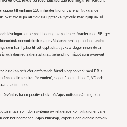
driva ett ökat fokus på resultatbaserade lösningar för vården.
uppgå till omkring 220 miljarder kronor varje år. Nuvarande
tt ökat fokus på att tidigare upptäcka trycksår med hjälp av så
ch lösningar för ompositionering av patienter. Avtalet med BBI ger
 biometrisk sensorteknik mäter
vätskeansamling i hudens undre
ing, som kan hjälpa till att upptäcka trycksår dagar innan de är
cksår och därmed säkerställa rätt behandling, något som avsevärt
ra vår kunskap och vårt omfattande försäljningsnätverk med BBIs
 finansiella resultat för vården”, säger Joacim Lindoff, VD och
erar Joacim Lindoff.
t förväntas ha en positiv effekt på Arjos nettoomsättning och
iotusentals som dör i sviterna av relaterade komplikationer varje
an och bör begränsas. Arjos kunskap, expertis och globala nätverk