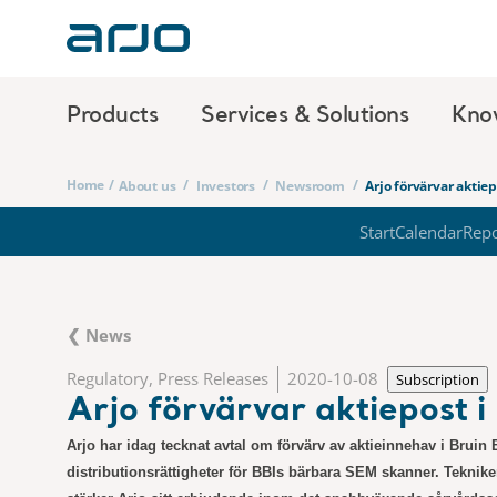
Products
Services & Solutions
Kno
Home
/
/
/
/
About us
Investors
Newsroom
Arjo förvärvar aktie
Start
Calendar
Repo
❮ News
Regulatory, Press Releases
2020-10-08
Subscription
Arjo förvärvar aktiepost 
Arjo har idag tecknat avtal om förvärv av aktieinnehav i Bruin
distributionsrättigheter för BBIs bärbara SEM skanner. Teknike