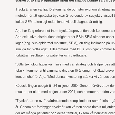
stärker Arjo sitt erbjudande inom det snabbväxande sårvårdsseg
Trycksår är en vanligt förekommande och stor ekonomisk utmaning f
metoder för att upptäcka trycksår är beroende av subjektiv visuel
kallad SEM-teknologi redan innan visuell diagnos är möjlig.
Arjo har lång erfarenhet inom trycksårsprevention och koncernens 
Arjo exklusiva distributionsrättigheter för BBIs SEM skanner und
lager (eng. sub-epidermal moisture, SEM),
en tidig indikation på u
synliga för blotta ögat. Tillsammans med BBIs lösningar kommer Ar
förbättrar resultaten för patienter och vårdtagare.
”BBIs teknologi ligger väl i linje med vår strategi och hjälper os
teknik, kommer vi tillsammans driva en förändring mot ökad prevent
koncernchef för Arjo. ”Med denna investering stärker vi vår positio
Köpeskillingen uppgår till 24 miljoner USD. Genom förvärvet av denn
resultat per aktie med början under 2021, och kommer att bidra väse
”Trycksår är en av få vårdrelaterade komplikationer som faktiskt gå
år. Genom att förebygga trycksår kan vården spara tiotals miljarde
gör att många patienter och deras familjer, liksom vårdenheter över 