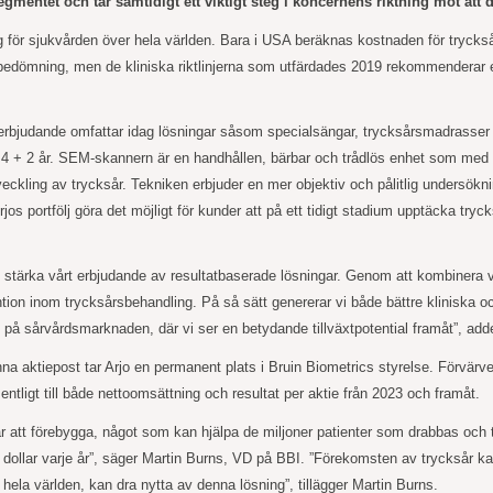
mentet och tar samtidigt ett viktigt steg i koncernens riktning mot att 
ör sjukvården över hela världen. Bara i USA beräknas kostnaden för trycksår 
l bedömning, men de kliniska
riktlinjerna som utfärdades 2019 rekommenderar e
erbjudande omfattar idag lösningar såsom specialsängar, trycksårsmadrasser o
er 4 + 2 år. SEM-skannern är en handhållen, bärbar och trådlös enhet som med
tveckling av trycksår. Tekniken erbjuder en mer objektiv och pålitlig undersökn
jos portfölj göra
det möjligt för kunder att på ett tidigt stadium upptäcka try
s att stärka vårt erbjudande av resultatbaserade lösningar. Genom att kombine
ion inom trycksårsbehandling. På så sätt genererar vi både bättre kliniska och
n på sårvårdsmarknaden, där vi ser en betydande tillväxtpotential framåt”, add
a aktiepost tar Arjo en permanent plats i Bruin Biometrics styrelse. Förvärve
ntligt till både nettoomsättning och resultat per aktie från 2023 och framåt.
r att förebygga, något som kan hjälpa de miljoner patienter som drabbas och t
r dollar varje år”, säger Martin Burns, VD på BBI. ”Förekomsten av trycksår k
hela världen, kan dra nytta av denna lösning”, tillägger Martin Burns.