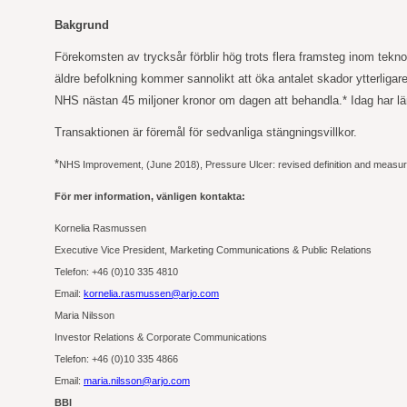
Bakgrund
Förekomsten av trycksår förblir hög trots flera framsteg inom tekno
äldre befolkning kommer sannolikt att öka antalet skador ytterlig
NHS nästan 45 miljoner kronor om dagen att behandla.* Idag har län
Transaktionen är föremål för sedvanliga stängningsvillkor.
*
NHS Improvement, (June 2018), Pressure Ulcer: revised definition and measu
För mer information, vänligen kontakta:
Kornelia Rasmussen
Executive Vice President, Marketing Communications & Public Relations
Telefon: +46 (0)10 335 4810
Email:
kornelia.rasmussen@arjo.com
Maria Nilsson
Investor Relations & Corporate Communications
Telefon: +46 (0)10 335 4866
Email:
maria.nilsson@arjo.com
BBI