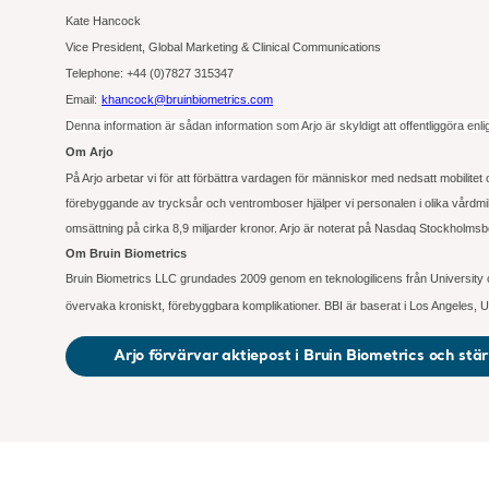
Kate Hancock
Vice President, Global Marketing & Clinical Communications
Telephone: +44 (0)7827 315347
Email:
khancock@bruinbiometrics.com
Denna information är sådan information som Arjo är skyldigt att offentliggöra 
Om Arjo
På Arjo arbetar vi för att förbättra vardagen för människor med nedsatt mobilite
förebyggande av trycksår och ventromboser hjälper vi personalen i olika vårdmil
omsättning på cirka 8,9 miljarder kronor. Arjo är noterat på Nasdaq Stockholmsb
Om Bruin Biometrics
Bruin Biometrics LLC grundades 2009 genom en teknologilicens från University of C
övervaka kroniskt, förebyggbara komplikationer. BBI är baserat i Los Angeles, 
Arjo förvärvar aktiepost i Bruin Biometrics och st