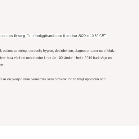
persons försorg, för offentliggörande den 8 oktober 2020 kl 10.30 CET.
patienthantering, personlig hygien, desinfektion, diagnoser samt ett effektivt
a över hela världen och kunder i mer än 100 länder. Under 2019 hade Arjo en
com
I är en pionjär inom biometrisk sensorteknik för att tidigt upptäcka och