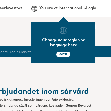
Login
eer
Investors
You are at International
Change your region or
language here
ments
Credit Market
GOT IT
 erbjudandet inom sårvård
etrisk diagnos.
Investeringen ger Arjo exklusiva
enters lidande såväl som vårdens kostnader.
Genom förvärvet