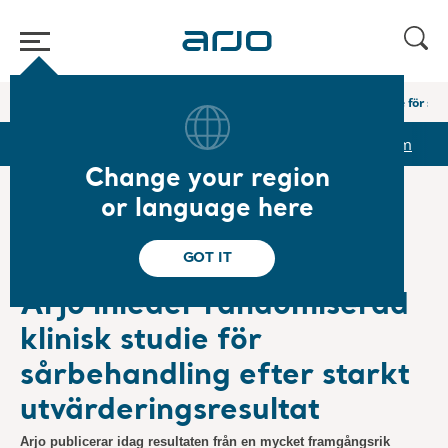
Home
/
...
/
/
Newsroom
Arjo inleder randomiserad klinisk studie för så
r
Reports & Presentations
The share
Newsroom
Change your region
or language here
❮ News
GOT IT
Press Releases
2020-02-27
Subscription
Arjo inleder randomiserad
klinisk studie för
sårbehandling efter starkt
utvärderingsresultat
Arjo publicerar idag resultaten från en mycket framgångsrik