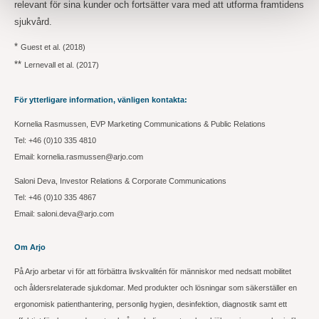
relevant för sina kunder och fortsätter vara med att utforma framtidens
sjukvård.
*
Guest et al. (2018)
**
Lernevall et al. (2017)
För ytterligare information, vänligen kontakta:
Kornelia Rasmussen, EVP Marketing Communications & Public Relations
Tel: +46 (0)10 335 4810
Email: kornelia.rasmussen@arjo.com
Saloni Deva, Investor Relations & Corporate Communications
Tel: +46 (0)10 335 4867
Email: saloni.deva@arjo.com
Om Arjo
På Arjo arbetar vi för att förbättra livskvalitén för människor med nedsatt mobilitet
och åldersrelaterade sjukdomar. Med produkter och lösningar som säkerställer en
ergonomisk patienthantering, personlig hygien, desinfektion, diagnostik samt ett