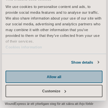
WoundExpress har varit tillgänglig för kunder i Storbritannien sedan
We use cookies to personalise content and ads, to
september 2019, och betydande investeringar görs nu för att utöka
provide social media features and to analyse our traffic.
säljstyrkan inom sårbehandling. Endast i Storbritannien uppskattas de
We also share information about your use of our site with
årliga behandlingskostnaderna till 25 miljarder kronor, varav den
our social media, advertising and analytics partners who
adresser bara marknaden för VLUs uppskattas till cirka 5 miljarder
may combine it with other information that you’ve
kronor. EU-certifiering har beviljats ​​och relevanta kanaler för
provided to them or that they’ve collected from your use
distribution utvärderas i nuläget. Samtidigt pågår arbetet med att få
of their services.
nödvändiga godkännanden för försäljning på den nordamerikanska
Cookies information
marknaden. I nuläget genomförs ytterligare kliniska studier för att
utveckla tillämpningar av WoundExpress, inklusive en central
randomiserad kontrollerad studie som förväntas avslutas inom 12-18
Show details
månader. Som resultat av de tydliga förbättringarna för både patienter
och vårdgivare har Arjo som mål att etablera WoundExpress som en
Allow all
ny standardbehandling inom vården.
Arjo har en lång erfarenhet av att förbättra de kliniska utfallen inom
Customize
bland annat trycksårs- och DVT-lösningar, en kompetens som bidrar
till att utveckla lösningar även för sårbehandling. Lanseringen av
WoundExpress är ett ytterligare steg för att säkra att Arjo förblir