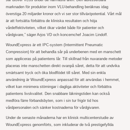
marknaden för produkter inom VLU-behandling beräknas idag
överstiga 20 miljarder kronor och vi ser stor tillväxtpotential. Vårt mål
är att fortsätta förbättra de kliniska resultaten och höja
vårdeffektiviteten, vilket ökar värdet både för patienter och
vårdgivare,” säger Arjos VD och koncernchef Joacim Lindoff.
WoundExpress är ett IPC-system (Intermittent Pneumatic
Compression) för att behandla sår på underbenen med en manschett
som appliceras på patientens lår. Till skillnad från nuvarande metoder
placeras inte manschetten direkt ovanpå såret, detta för att undvika
smärtsamt tryck och öka blodflödet till såret. Med sin enkla
användning är WoundExpress anpassad för att användas i hemmet,
vilket kan minimera störningar i dagliga aktiviteter och förbättra
patientens livskvalitet. Den snabbare läkningstiden kan också
medföra färre förbandsbyten, som i sin tur frigör tid hos
vårdpersonalen och sänker kostnaderna för vårdgivaren.
Under de senaste månaderna har en klinisk multicenterstudie av
WoundExpress genomförts, som inkluderar de två prestigefyllda