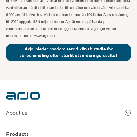
effektivt förebyggande av trycksår och djup ventrombos hjälper vi personalen i olika
vårdmiljöer att ständigt höja standarden för en säker och värdig vård. Arjo har cirka
6 000 anställda över hela världen och kunder i mer än 100 länder. Arjos omsättning
för 2019 uppgick till 8,9 miljarder kronor. Arjo är noterat på Nasdaq
Stockholmsbörsen och huvudkontoret ligger i Malmö. Allt vi gör, gör vi med
människor i fokus. www.arjo.com
Arjo inleder randomiserad klinisk studie för
sårbehandling efter starkt utvärderingsresultat
About us
Products