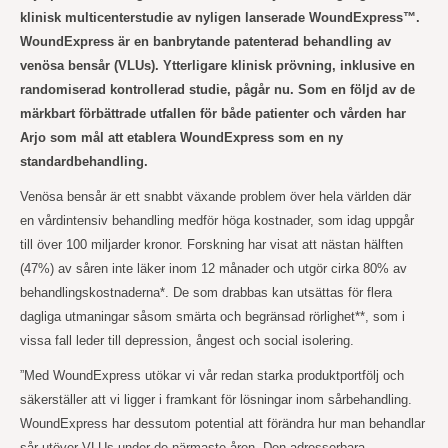
klinisk multicenterstudie av nyligen lanserade WoundExpress™.
WoundExpress är en banbrytande patenterad behandling av
venösa bensår (VLUs). Ytterligare klinisk prövning, inklusive en
randomiserad kontrollerad studie, pågår nu. Som en följd av de
märkbart förbättrade utfallen för både patienter och vården har
Arjo som mål att etablera WoundExpress som en ny
standardbehandling.
Venösa bensår är ett snabbt växande problem över hela världen där
en vårdintensiv behandling medför höga kostnader, som idag uppgår
till över 100 miljarder kronor. Forskning har visat att nästan hälften
(47%) av såren inte läker inom 12 månader och utgör cirka 80% av
behandlingskostnaderna*. De som drabbas kan utsättas för flera
dagliga utmaningar såsom smärta och begränsad rörlighet**, som i
vissa fall leder till depression, ångest och social isolering.
”Med WoundExpress utökar vi vår redan starka produktportfölj och
säkerställer att vi ligger i framkant för lösningar inom sårbehandling.
WoundExpress har dessutom potential att förändra hur man behandlar
sår utöver VLUs under de närmaste åren. Den adresserbara