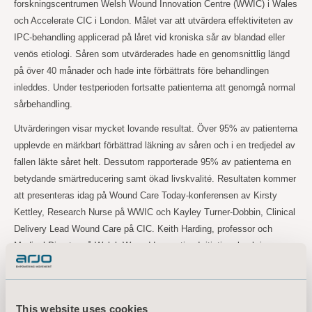
forskningscentrumen Welsh Wound Innovation Centre (WWIC) i Wales
och Accelerate CIC i London. Målet var att utvärdera effektiviteten av
IPC-behandling applicerad på låret vid kroniska sår av blandad eller
venös etiologi. Såren som utvärderades hade en genomsnittlig längd
på över 40 månader och hade inte förbättrats före behandlingen
inleddes. Under testperioden fortsatte patienterna att genomgå normal
sårbehandling.
Utvärderingen visar mycket lovande resultat. Över 95% av patienterna
upplevde en märkbart förbättrad läkning av såren och i en tredjedel av
fallen läkte såret helt. Dessutom rapporterade 95% av patienterna en
betydande smärtreducering samt ökad livskvalité. Resultaten kommer
att presenteras idag på Wound Care Today-konferensen av Kirsty
Kettley, Research Nurse på WWIC och Kayley Turner-Dobbin, Clinical
Delivery Lead Wound Care på CIC. Keith Harding, professor och
Medical Director på Welsh Wound Innovation Initiative, beskriver
WoundExpress som “en innovativ och spännande ny metod för att
behandla patienter med sår på underbenen. Den kan komma att spela
en avgörande roll i hur klinisk praxis utvecklas.”
This website uses cookies