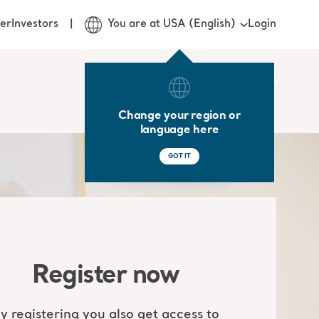
Login
er
Investors
You are at USA (English)
Change your region or
language here
GOT IT