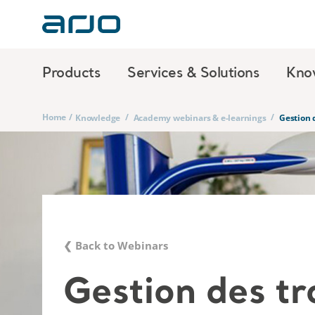
Products
Services & Solutions
Kno
Home
/
/
/
Knowledge
Academy webinars & e-learnings
Gestion 
❮ Back to Webinars
Gestion des tr