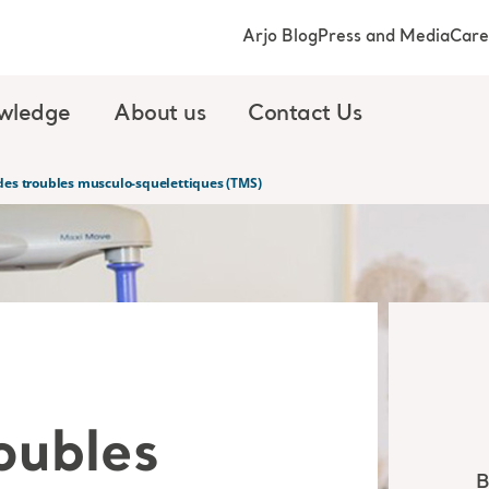
Arjo Blog
Press and Media
Care
wledge
About us
Contact Us
des troubles musculo-squelettiques (TMS)
oubles