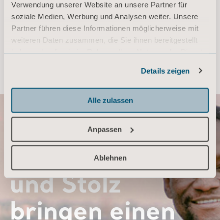
Verwendung unserer Website an unsere Partner für
zu teilen und gemeinsam Fortschritte zu erzielen.
soziale Medien, Werbung und Analysen weiter. Unsere
Partner führen diese Informationen möglicherweise mit
weiteren Daten zusammen, die Sie ihnen bereitgestellt
haben oder die sie im Rahmen Ihrer Nutzung der Dienste
gesammelt haben.
Details zeigen
Informationen zu Cookies
SIND AUCH SIE FÜR IHREN WEG BEREIT?
Alle zulassen
„Ein starkes
Anpassen
Loyalitätsgefühl
Ablehnen
und Stolz
bringen einen