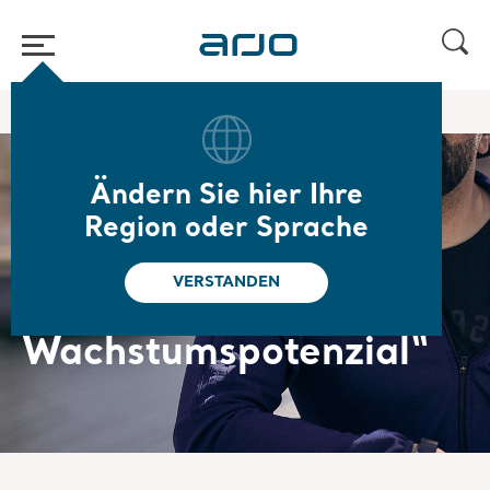
Home
/
...
/
/
Careers
Khaleds Geschichte
Ändern Sie hier Ihre
„Echte Fürsorge für
Region oder Sprache
Menschen ermöglicht
VERSTANDEN
individuelles
Wachstumspotenzial“