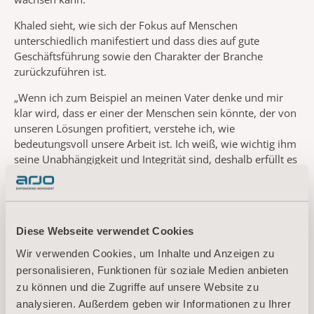
Khaled sieht, wie sich der Fokus auf Menschen
unterschiedlich manifestiert und dass dies auf gute
Geschäftsführung sowie den Charakter der Branche
zurückzuführen ist.
„Wenn ich zum Beispiel an meinen Vater denke und mir
klar wird, dass er einer der Menschen sein könnte, der von
unseren Lösungen profitiert, verstehe ich, wie
bedeutungsvoll unsere Arbeit ist. Ich weiß, wie wichtig ihm
seine Unabhängigkeit und Integrität sind, deshalb erfüllt es
mich mit Stolz, zu einem Unternehmen zu gehören, das
diese Bedürfnisse erkennt und Lösungen entwickelt, um
sie zu erfüllen.
Für alle Mitarbeiter*innen von Arjo geht es bei
Diese Webseite verwendet Cookies
„Empowering Movement“ darum, optimale Bedingungen
Wir verwenden Cookies, um Inhalte und Anzeigen zu
für eine stärkere Mobilität in Pflegeeinrichtungen zu
personalisieren, Funktionen für soziale Medien anbieten
schaffen, wodurch die klinischen und finanziellen
zu können und die Zugriffe auf unsere Website zu
Ergebnisse verbessert werden. Außerdem werden wir alle
analysieren. Außerdem geben wir Informationen zu Ihrer
gegenseitig darin bestärkt, positive Energien miteinander