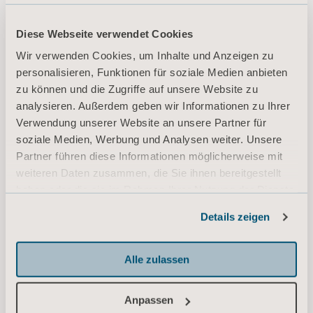
Medical beds accessories Brochure
Diese Webseite verwendet Cookies
Typ: Broschüre
Wir verwenden Cookies, um Inhalte und Anzeigen zu
personalisieren, Funktionen für soziale Medien anbieten
DE Germany
zu können und die Zugriffe auf unsere Website zu
analysieren. Außerdem geben wir Informationen zu Ihrer
DOWNLOAD
Verwendung unserer Website an unsere Partner für
soziale Medien, Werbung und Analysen weiter. Unsere
Partner führen diese Informationen möglicherweise mit
weiteren Daten zusammen, die Sie ihnen bereitgestellt
Universal Medical Beds Platform
haben oder die sie im Rahmen Ihrer Nutzung der Dienste
Brochure
gesammelt haben.
Typ: Broschüre
Details zeigen
Informationen zu Cookies
DE for Germany, Switzerland, Austria
Alle zulassen
DOWNLOAD
Anpassen