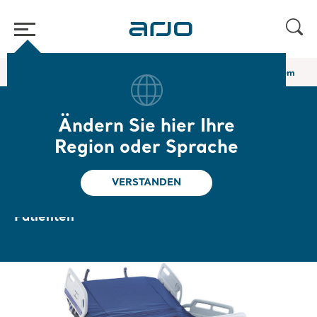
Home
/
...
/
/
Bariatrische Betten
Citadel Plus Bariatric Care System
Ändern Sie hier Ihre
Citadel Plus Bariatric
Region oder Sprache
Care System
VERSTANDEN
Würde erhalten bei schwergewichtigen
Patienten