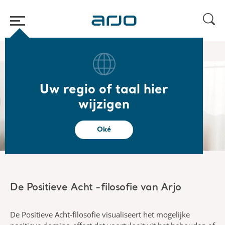
Start
/
/
Over ons
Positieve Acht
Uw regio of taal hier
Positieve Acht
wijzigen
Oké
De Positieve Acht -filosofie van Arjo
De Positieve Acht-filosofie visualiseert het mogelijke