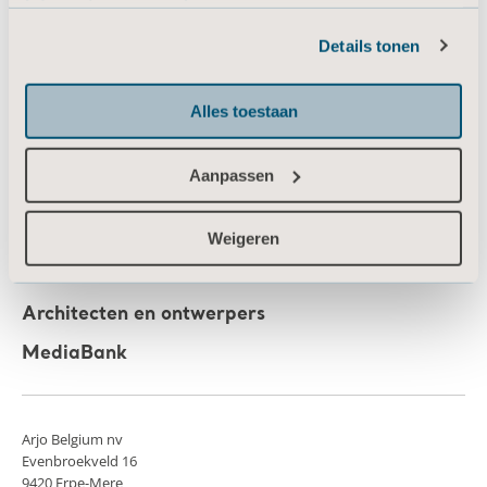
Informatie over cookies
Producten
Details tonen
Diensten en oplossingen
Kennis
Alles toestaan
Over ons
Neem contact met ons op
Aanpassen
Investeerders
Weigeren
Nieuws
Carrière
Architecten en ontwerpers
MediaBank
Arjo Belgium nv
Evenbroekveld 16
9420 Erpe-Mere