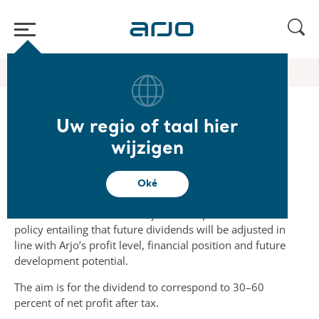
Start
/
...
/
/
The share
Dividend
Uw regio of taal hier
wijzigen
Dividend policy
Oké
The Board of Directors of Arjo has adopted a dividend
policy entailing that future dividends will be adjusted in
line with Arjo’s profit level, financial position and future
development potential.
The aim is for the dividend to correspond to 30–60
percent of net profit after tax.