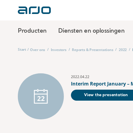
Producten
Diensten en oplossingen
Start
/
/
/
/
/
Over ons
Investors
Reports & Presentations
2022
2022.04.22
Interim Report January – 
View the presentation
22