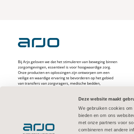
Bij Arjo geloven we dat het stimuleren van beweging binnen
zorgomgevingen, essentieel is voor hoogwaardige zorg.
Onze producten en oplossingen zijn ontworpen om een
veilige en waardige ervaring te bevorderen op het gebied
van transfers van zorgvragers, medische bedden,
persoonlijke hygiëne, desinfectie, diagnostiek en de
preventie van decubitus en veneuze trombo-embolie. Met
Deze website maakt gebru
meer dan 6500 werknemers wereldwijd en 65 jaar zorg voor
zorgvragers en -verleners zetten we ons in om de
We gebruiken cookies om c
gezondheid van mensen met mobiliteitsproblemen te
bieden en om ons websitev
verbeteren.
met onze partners voor so
combineren met andere inf