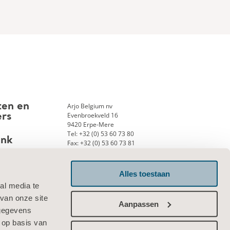
Arjo Belgium nv
ten en
Evenbroekveld 16
ers
9420 Erpe-Mere
Tel: +32 (0) 53 60 73 80
ank
Fax: +32 (0) 53 60 73 81
E-mail:
info.belgium@arjo.com
Alles toestaan
al media te
Neem contact met ons op
van onze site
Aanpassen
 gegevens
 op basis van