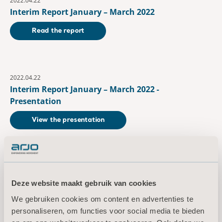
2022.04.22
Interim Report January – March 2022
Read the report
2022.04.22
Interim Report January – March 2022 -
Presentation
View the presentation
juli
2022.07.14
Deze website maakt gebruik van cookies
Interim Report January – June 2022
We gebruiken cookies om content en advertenties te
personaliseren, om functies voor social media te bieden
Read the report