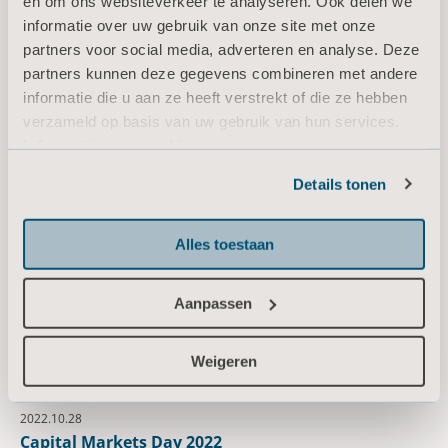
en om ons websiteverkeer te analyseren. Ook delen we
informatie over uw gebruik van onze site met onze
partners voor social media, adverteren en analyse. Deze
partners kunnen deze gegevens combineren met andere
2022.07.14
Interim Report January – June 2022 - Presentation
informatie die u aan ze heeft verstrekt of die ze hebben
verzameld op basis van uw gebruik van hun services.
View the presentation
Informatie over cookies
Details tonen
oktober
Alles toestaan
2022.10.28
Interim Report January – September 2022
Aanpassen
Read the report
Weigeren
2022.10.28
Capital Markets Day 2022