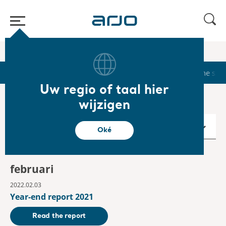
Start
/
...
/
/
Reports & Presentations
2022
Start
Calendar
Reports & Presentations
The sha
Uw regio of taal hier
wijzigen
2022
Oké
februari
2022.02.03
Year-end report 2021
Read the report