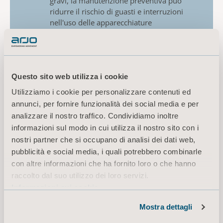
gravi, la manutenzione preventiva può
ridurre il rischio di guasti e interruzioni
nell'uso delle apparecchiature
Questo sito web utilizza i cookie
LEGGI L'ARTICOLO COMPLETO
Utilizziamo i cookie per personalizzare contenuti ed
annunci, per fornire funzionalità dei social media e per
analizzare il nostro traffico. Condividiamo inoltre
informazioni sul modo in cui utilizza il nostro sito con i
nostri partner che si occupano di analisi dei dati web,
Richiesta di assistenza: compilate
pubblicità e social media, i quali potrebbero combinarle
con altre informazioni che ha fornito loro o che hanno
il modulo sottostante
raccolto dal suo utilizzo dei loro servizi.
Informazioni sui cookie
Mostra dettagli