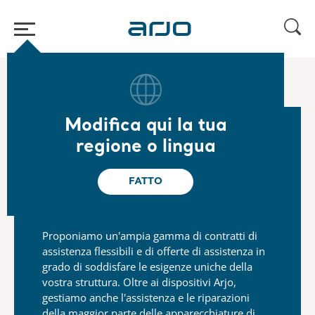
Home
/
...
/
/
Assistenza Arjo
Servizio di manutenzione
Modifica qui la tua
regione o lingua
Contratti di assistenza
flessibili per soddisfare le
FATTO
vostre esigenze
Proponiamo un'ampia gamma di contratti di
assistenza flessibili e di offerte di assistenza in
grado di soddisfare le esigenze uniche della
vostra struttura. Oltre ai dispositivi Arjo,
gestiamo anche l'assistenza e le riparazioni
della maggior parte delle apparecchiature di