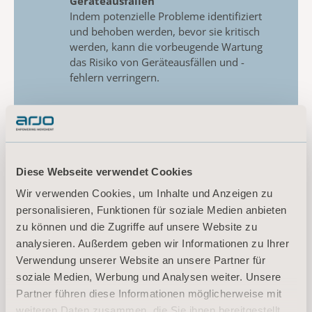
Geräteausfällen
Indem potenzielle Probleme identifiziert
und behoben werden, bevor sie kritisch
werden, kann die
vorbeugende Wartung
das Risiko von Geräteausfällen und -
fehlern verringern.
DEN VOLLSTÄNDIGEN ARTIKEL
LESEN
Diese Webseite verwendet Cookies
Wir verwenden Cookies, um Inhalte und Anzeigen zu
personalisieren, Funktionen für soziale Medien anbieten
zu können und die Zugriffe auf unsere Website zu
analysieren. Außerdem geben wir Informationen zu Ihrer
Verwendung unserer Website an unsere Partner für
Wartungsanfrage: Bitte füllen Sie
soziale Medien, Werbung und Analysen weiter. Unsere
das nachstehende Formular aus
Partner führen diese Informationen möglicherweise mit
weiteren Daten zusammen, die Sie ihnen bereitgestellt