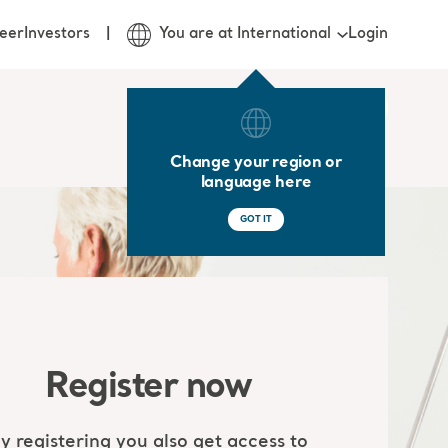
Login
eer
Investors
You are at International
Change your region or
language here
GOT IT