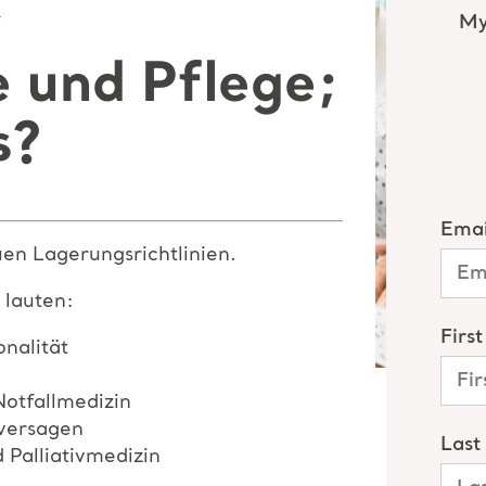
r
e und Pflege;
s?
en Lagerungsrichtlinien.
 lauten:
onalität
 Notfallmedizin
versagen
Palliativmedizin