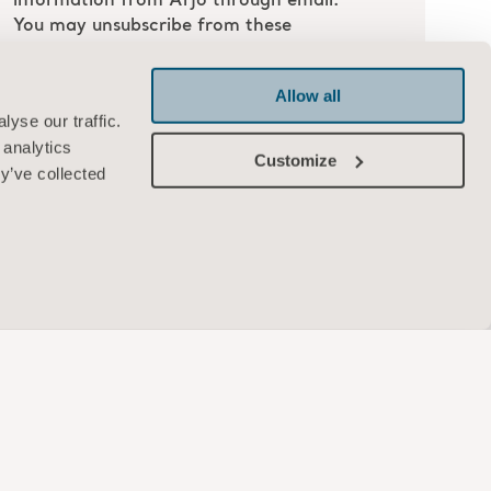
Allow all
yse our traffic.
 analytics
Customize
y’ve collected