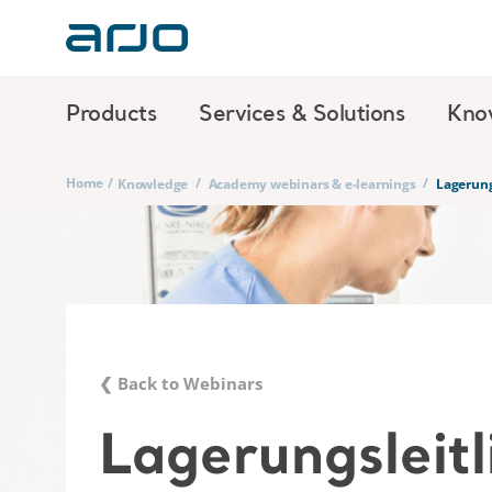
Products
Services & Solutions
Kno
Home
/
/
/
Knowledge
Academy webinars & e-learnings
Lagerung
❮ Back to Webinars
Lagerungsleitl