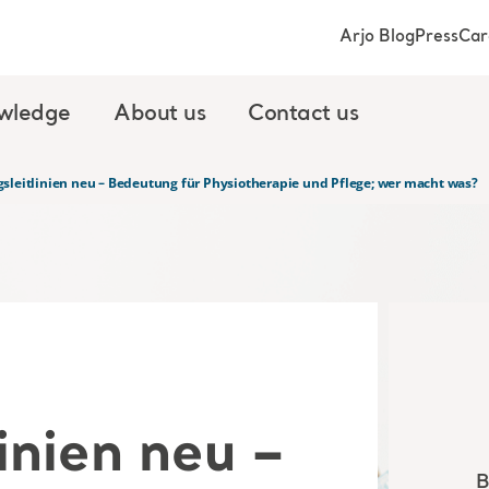
Arjo Blog
Press
Car
wledge
About us
Contact us
sleitlinien neu – Bedeutung für Physiotherapie und Pflege; wer macht was?
inien neu –