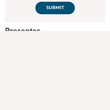
Presenter
Markus Wohlmannstetter
Msc; DGKP; Dipl. Gesundheits- und
Krankenpfleger, Intensivpflege - KAV Wien
Markus Wohlmannstetter, MSc, ist diplomierter
Intensivpfleger mit Spezialisierung in
Anästhesie- und Intensivpflege. Er arbeitet am
Klinikum Landstraße in Wien und lehrt seit
2016 an der FH Campus Wien mit Schwerpunkt