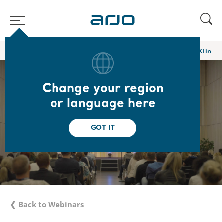
Home
/
...
/
/
Academy webinars & e-learnings
DE | Robotik und KI in de
Change your region
or language here
GOT IT
❮ Back to Webinars