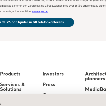
bilitet, säkerhet och värdighet i alla vårdsituationer. Med över 65 års erfarenhet av att för
er utmaningar inom mobilitet.
www.arjo.com
 2026 och bjuder in till telefonkonferens
Products
Investors
Architec
planners
Services &
Press
Solutions
MediaB
Career
Knowledge
s