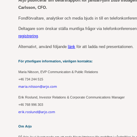
Arjo publicerar sin delårsrapport för januari-juni 2026 tisdage
Carlsson, CFO.
Fondförvaltare, analytiker och media bjuds in till en telefonkonfer
Deltagare som önskar ställa muntliga frågor via telefonkonferensen b
registrering
.
Alternativt, använd följande
länk
för att ladda ned presentationen
.
För ytterligare information, vänligen kontakta:
Maria Nilsson, EVP Communication & Public Relations
+46
734
244 515
maria.nilsson@arjo.com
Erik Roslund, Investor Relations & Corporate Communications Manager
+46 768 996 303
erik.roslund@arjo.com
Om Arjo
På Arjo är vi övertygade om att goda förutsättningar för mobilitet i vårdmiljöer är