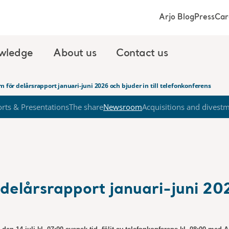
Arjo Blog
Press
Car
wledge
About us
Contact us
m för delårsrapport januari-juni 2026 och bjuder in till telefonkonferens
rts & Presentations
The share
Newsroom
Acquisitions and divest
delårsrapport januari-juni 2026