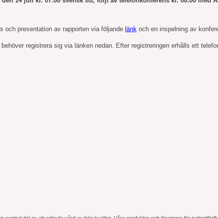
n den 14 juli kl. 07:00 svensk tid, följt av telefonkonferens kl. 08:00 me
ens och presentation av rapporten via följande
länk
och en inspelning av konferen
ehöver registrera sig via länken nedan. Efter registreringen erhålls ett telef
 en central del av att erbjuda vård av hög kvalitet. Våra produkter och lösningar för patientför