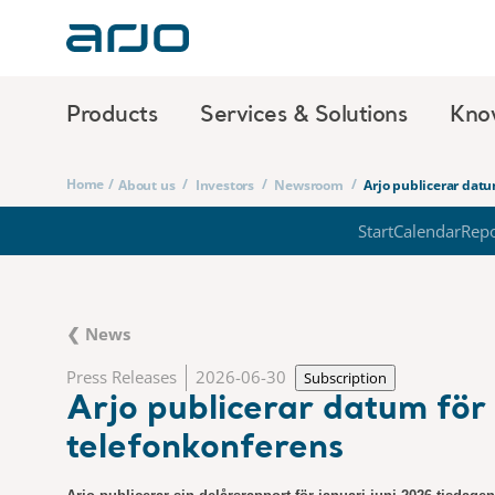
Products
Services & Solutions
Kno
Home
/
/
/
/
About us
Investors
Newsroom
Arjo publicerar datu
Start
Calendar
Repo
❮ News
Press Releases
2026-06-30
Subscription
Arjo publicerar datum för 
telefonkonferens