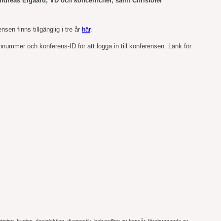
d Andréas Elgaard, VD och koncernchef, samt Christofer
sen finns tillgänglig i tre år
här
.
onnummer och konferens-ID för att logga in till konferensen. Länk för
flyttning, hygien, desinfektion, diagnostik, behandling av bensår, förebyggande av