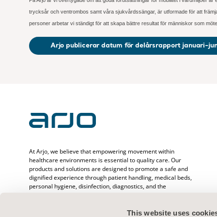
trycksår och ventrombos samt våra sjukvårdssängar, är utformade för att främja mo
personer arbetar vi ständigt för att skapa bättre resultat för människor som möt
Arjo publicerar datum för delårsrapport januari-juni
At Arjo, we believe that empowering movement within
healthcare environments is essential to quality care. Our
products and solutions are designed to promote a safe and
dignified experience through patient handling, medical beds,
personal hygiene, disinfection, diagnostics, and the
prevention of pressure injuries and venous
thromboembolism. With over 6500 people worldwide and 65
years caring for patients and healthcare professionals, we
This website uses cookie