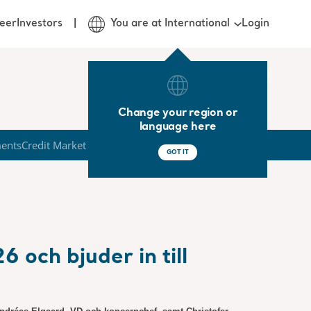
Login
eer
Investors
You are at International
Change your region or
language here
ments
Credit Market
GOT IT
 och bjuder in till