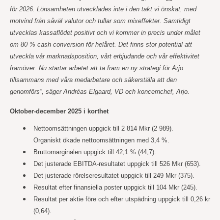
för 2026. Lönsamheten utvecklades inte i den takt vi önskat, med
motvind från såväl valutor och tullar som mixeffekter. Samtidigt
utvecklas kassaflödet positivt och vi kommer in precis under målet
om 80 % cash conversion för helåret. Det finns stor potential att
utveckla vår marknadsposition, vårt erbjudande och vår effektivitet
framöver. Nu startar arbetet att ta fram en ny strategi för Arjo
tillsammans med våra medarbetare och säkerställa att den
genomförs”, säger Andréas Elgaard, VD och koncernchef, Arjo.
Oktober-december 2025 i korthet
Nettoomsättningen uppgick till 2 814 Mkr (2 989).
Organiskt ökade nettoomsättningen med 3,4 %.
Bruttomarginalen uppgick till 42,1 % (44,7).
Det justerade EBITDA-resultatet uppgick till 526 Mkr (653).
Det justerade rörelseresultatet uppgick till 249 Mkr (375).
Resultat efter finansiella poster uppgick till 104 Mkr (245).
Resultat per aktie före och efter utspädning uppgick till 0,26 kr
(0,64).