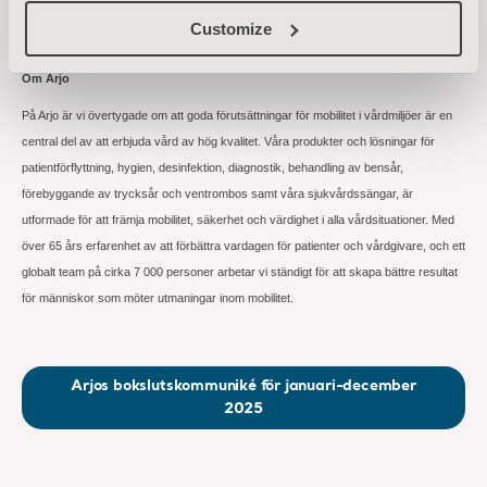
ovanstående kontaktpersons försorg, för offentliggörande den 30 januari 2026 kl.
Customize
12:00 CET.
Om Arjo
På Arjo är vi övertygade om att goda förutsättningar för mobilitet i vårdmiljöer är en
central del av att erbjuda vård av hög kvalitet. Våra produkter och lösningar för
patientförflyttning, hygien, desinfektion, diagnostik, behandling av bensår,
förebyggande av trycksår och ventrombos samt våra sjukvårdssängar, är
utformade för att främja mobilitet, säkerhet och värdighet i alla vårdsituationer. Med
över 65 års erfarenhet av att förbättra vardagen för patienter och vårdgivare, och ett
globalt team på cirka 7
000 personer arbetar vi ständigt för att skapa bättre resultat
för människor som möter utmaningar inom mobilitet.
Arjos bokslutskommuniké för januari-december
2025