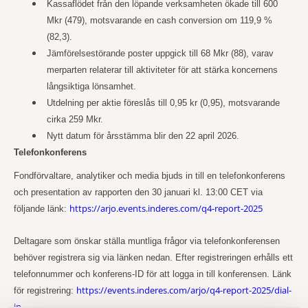
Kassaflödet från den löpande verksamheten ökade till 600
Mkr (479), motsvarande en cash conversion om 119,9 %
(82,3).
Jämförelsestörande poster uppgick till 68 Mkr (88), varav
merparten relaterar till aktiviteter för att stärka koncernens
långsiktiga lönsamhet.
Utdelning per aktie föreslås till 0,95 kr (0,95), motsvarande
cirka 259 Mkr.
Nytt datum för årsstämma blir den 22 april 2026.
Telefonkonferens
Fondförvaltare, analytiker och media bjuds in till en telefonkonferens
och presentation av rapporten den 30 januari kl. 13:00 CET via
https://arjo.events.inderes.com/q4-report-2025
följande länk:
Deltagare som önskar ställa muntliga frågor via telefonkonferensen
behöver registrera sig via länken nedan. Efter registreringen erhålls ett
telefonnummer och konferens-ID för att logga in till konferensen. Länk
https://events.inderes.com/arjo/q4-report-2025/dial-
för registrering:
in