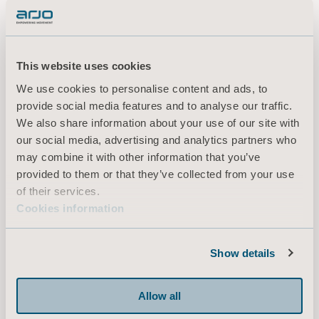
Alternativt, använd följande länk för att ladda ned presentationen
:
https://www.arjo.com/sv-se/om-oss/investerare/rapporter--
presentationer/2026/
This website uses cookies
En inspelning av konferensen finns tillgänglig i tre år via följande
We use cookies to personalise content and ads, to
https://arjo.events.inderes.com/q4-report-2025
länk:
provide social media features and to analyse our traffic.
We also share information about your use of our site with
För ytterligare information, vänligen kontakta:
our social media, advertising and analytics partners who
Maria Nilsson, EVP Communication & Public Relations
may combine it with other information that you’ve
+46 734 244 515
provided to them or that they’ve collected from your use
maria.nilsson@arjo.com
of their services.
Cookies information
Erik Roslund, Investor Relations & Corporate Communications
+46 768 996
303
Show details
erik.roslund@arjo.com
Denna information är sådan information som Arjo AB är skyldigt att offentliggöra
Allow all
enligt EU:s marknadsmissbruksförordning. Informationen lämnades, genom