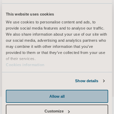
Om Arjo
På Arjo är vi övertygade om att goda förutsättningar för mobilitet i vårdmiljöer är en
This website uses cookies
central del av att erbjuda vård av hög kvalitet. Våra produkter och lösningar för
We use cookies to personalise content and ads, to
patientförflyttning, hygien, desinfektion, diagnostik, behandling av bensår,
provide social media features and to analyse our traffic.
förebyggande av trycksår och ventrombos samt våra sjukvårdssängar, är
We also share information about your use of our site with
utformade för att främja mobilitet, säkerhet och värdighet i alla vårdsituationer. Med
our social media, advertising and analytics partners who
över 65 års erfarenhet av att förbättra vardagen för patienter och vårdgivare, och ett
may combine it with other information that you’ve
globalt team på cirka 7 000 personer arbetar vi ständigt för att skapa bättre resultat
provided to them or that they’ve collected from your use
för människor som möter utmaningar inom mobilitet.
of their services.
Cookies information
Arjo års- och hållbarhetsredovisning 2024
arjo-2024-12-31-0-sv.zip
Show details
Allow all
Customize