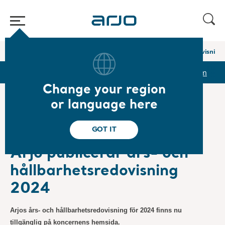
Home
/
...
/
/
Newsroom
Arjo publicerar års- och hållbarhetsredovisning
r
Reports & Presentations
The share
Newsroom
Change your region
or language here
❮ News
GOT IT
Regulatory, Press Releases
2025-04-03
Subscription
Arjo publicerar års- och
hållbarhetsredovisning
2024
Arjos års- och hållbarhetsredovisning för 2024 finns nu
tillgänglig på koncernens hemsida.