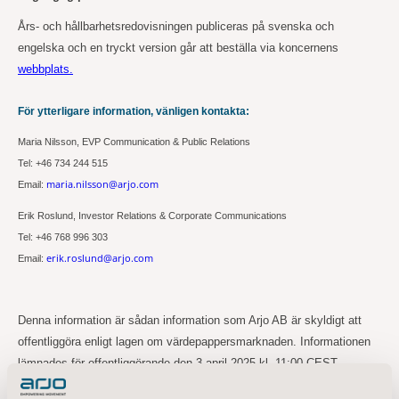
Års- och hållbarhetsredovisningen publiceras på svenska och
engelska och en tryckt version går att beställa via koncernens
webbplats.
För ytterligare information, vänligen kontakta:
Maria Nilsson, EVP Communication & Public Relations
Tel: +46 734 244 515
maria.nilsson@arjo.com
Email:
Erik Roslund, Investor Relations & Corporate Communications
Tel: +46 768 996
303
erik.roslund@arjo.com
Email:
Denna information är sådan information som Arjo AB är skyldigt att
offentliggöra enligt lagen om värdepappersmarknaden. Informationen
lämnades för offentliggörande den 3 april 2025 kl. 11:00 CEST.